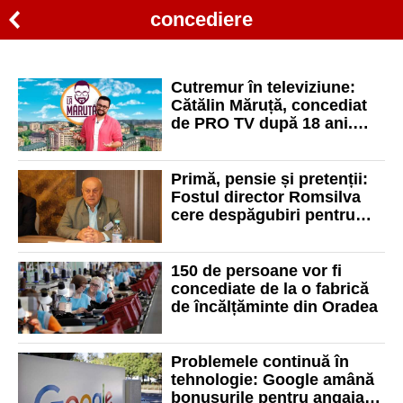
concediere
Cutremur în televiziune:
Cătălin Măruță, concediat
de PRO TV după 18 ani.
Emisiunea „La Măruță” iese
din emisie
Primă, pensie și pretenții:
Fostul director Romsilva
cere despăgubiri pentru
concediere
150 de persoane vor fi
concediate de la o fabrică
de încălțăminte din Oradea
Problemele continuă în
tehnologie: Google amână
bonusurile pentru angajaţi