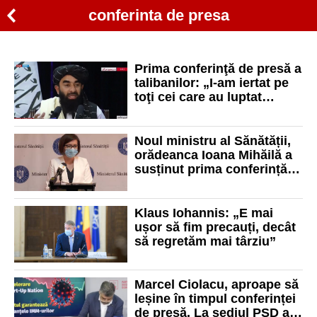
conferinta de presa
Prima conferinţă de presă a
talibanilor: „I-am iertat pe
toţi cei care au luptat
împotriva noastră”
Noul ministru al Sănătății,
orădeanca Ioana Mihăilă a
susținut prima conferință
de presă: „Competența în
funcții de conducere e o
necesitate, nu un moft"
Klaus Iohannis: „E mai
ușor să fim precauți, decât
să regretăm mai târziu”
Marcel Ciolacu, aproape să
leșine în timpul conferinței
de presă. La sediul PSD a