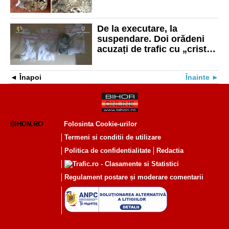
suspendare. Vindea
„cristal” și canabis în
Oradea
De la executare, la
suspendare. Doi orădeni
acuzați de trafic cu „cristal”
au scăpat de închisoare în
apel
Înapoi
Înainte
BIHON.RO
Folosinta Cookie-urilor
Termeni si conditii de utilizare
Politica de confidentialitate
Redactia
Regulament postare și moderare comentarii