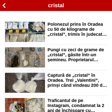
cristal
Polonezul prins în Oradea
cu 50 de kilograme de
„cristal”, trimis în judecată
de procurorii DIICOT
Pungi cu zeci de grame de
„cristal”, găsite într-un
șemineu. Proprietarul
locuinței, arestat pentru
trafic de droguri
Captură de „cristal” în
Oradea. Trei „Valentini”,
prinși când vindeau 200 de
grame de 4CMC cu 13.000
de lei
Traficantul de pe
Instagram, condamnat la 2
ani de închisoare cu