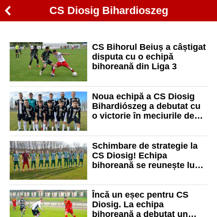
CS Diosig Bihardioszeg
CS Bihorul Beiuș a câștigat
disputa cu o echipă
bihoreană din Liga 3
Noua echipă a CS Diosig
Bihardiószeg a debutat cu
o victorie în meciurile de
pregătire
Schimbare de strategie la
CS Diosig! Echipa
bihoreană se reunește luni
cu un antrenor nou!
Încă un eșec pentru CS
Diosig. La echipa
bihoreană a debutat un