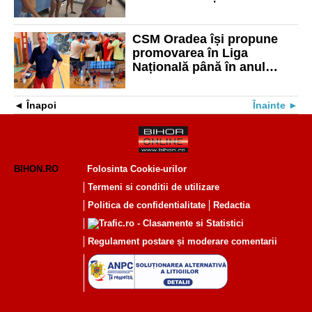
efectuat luni seară primul
antrenament din presezon
CSM Oradea își propune
promovarea în Liga
Națională până în anul
2030. Marcel Sas este noul
team manager al echipei de
Înapoi
Înainte
handbal
BIHON.RO
Folosinta Cookie-urilor
Termeni si conditii de utilizare
Politica de confidentialitate
Redactia
Regulament postare și moderare comentarii