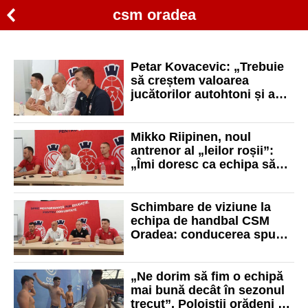
csm oradea
Petar Kovacevic: „Trebuie
să creștem valoarea
jucătorilor autohtoni și a
juniorilor din lotul echipei”
Mikko Riipinen, noul
antrenor al „leilor roșii”:
„Îmi doresc ca echipa să
practice un baschet
modern, atletic și cât mai
rapid”
Schimbare de viziune la
echipa de handbal CSM
Oradea: conducerea spune
răspicat că se dorește
promovarea în Liga
Națională
„Ne dorim să fim o echipă
mai bună decât în sezonul
trecut”. Poloiștii orădeni au