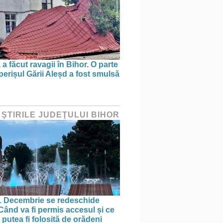
a făcut ravagii în Bihor. O parte
perișul Gării Aleșd a fost smulsă
 ŞTIRILE JUDEŢULUI BIHOR
1 Decembrie se redeschide
 Când va fi permis accesul și ce
putea fi folosită de orădeni