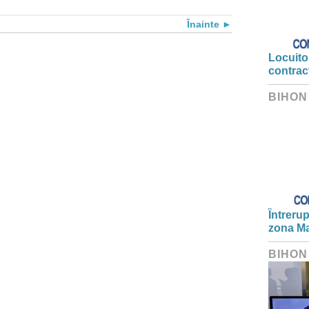
Înainte
Locuitor
contrac
BIHON
Întrerup
zona Ma
BIHON