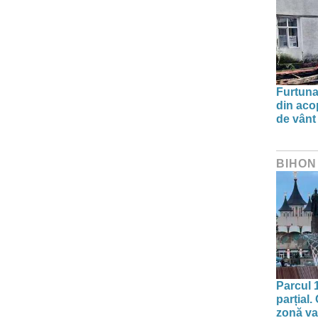
Furtuna 
din aco
de vânt
BIHON
Parcul 
parțial.
zonă va 