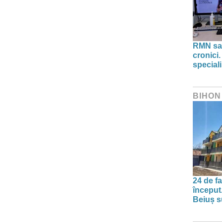
RMN sau
cronici.
speciali
BIHON
24 de f
început
Beiuș s