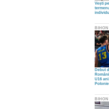
Vești pe
termenu
individu
BIHON
Debut d
Românie
U16 ani.
Polonie
BIHON