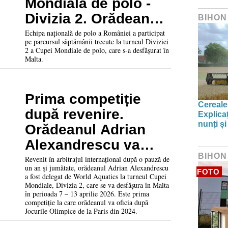
Mondială de polo -
Divizia 2. Orădeanul
BIHON
Marius Țic, cel mai
Echipa națională de polo a României a participat
pe parcursul săptămânii trecute la turneul Diviziei
bun portar al
2 a Cupei Mondiale de polo, care s-a desfășurat în
Malta.
competiției
Prima competiție
Cereale
după revenire.
Explica
nunți și
Orădeanul Adrian
Alexandrescu va
BIHON
arbitra la Cupa
Revenit în arbitrajul internațional după o pauză de
un an și jumătate, orădeanul Adrian Alexandrescu
Mondială
FOTO
a fost delegat de World Aquatics la turneul Cupei
Mondiale, Divizia 2, care se va desfășura în Malta
în perioada 7 – 13 aprilie 2026. Este prima
competiție la care orădeanul va oficia după
Jocurile Olimpice de la Paris din 2024.