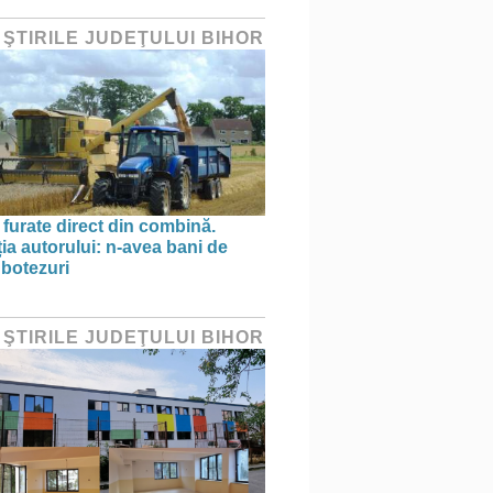
 ŞTIRILE JUDEŢULUI BIHOR
 furate direct din combină.
ția autorului: n-avea bani de
 botezuri
 ŞTIRILE JUDEŢULUI BIHOR