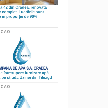
ța 42 din Oradea, renovată
 complet. Lucrările sunt
te în proporție de 90%
 CAO
e întrerupere furnizare apă
ă pe strada Uzinei din Tileagd
 CAO