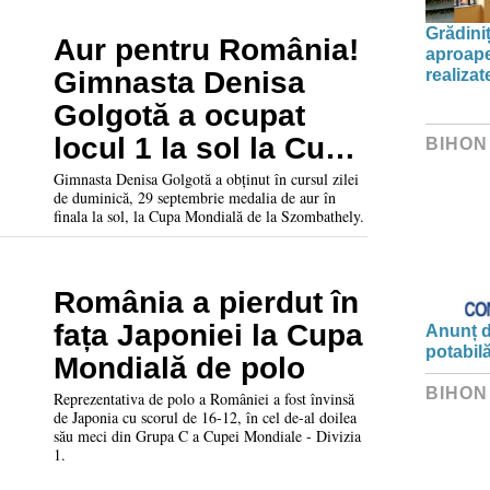
Grădini
Aur pentru România!
aproape
realiza
Gimnasta Denisa
Golgotă a ocupat
locul 1 la sol la Cupa
BIHON
Mondială de
Gimnasta Denisa Golgotă a obținut în cursul zilei
de duminică, 29 septembrie medalia de aur în
Gimnastică Artistică
finala la sol, la Cupa Mondială de la Szombathely.
România a pierdut în
fața Japoniei la Cupa
Anunț d
potabil
Mondială de polo
BIHON
Reprezentativa de polo a României a fost învinsă
de Japonia cu scorul de 16-12, în cel de-al doilea
său meci din Grupa C a Cupei Mondiale - Divizia
1.