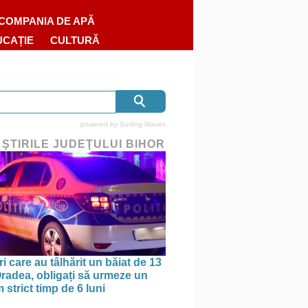
COMPANIA DE APĂ
UCAȚIE
CULTURĂ
powered by
Surfing Waves
 ŞTIRILE JUDEŢULUI BIHOR
ri care au tâlhărit un băiat de 13
 Oradea, obligați să urmeze un
strict timp de 6 luni