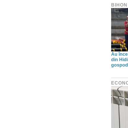
BIHON
Au înce
din Hid
gospodă
ECON