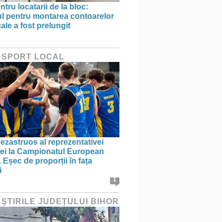
ntru locatarii de la bloc:
l pentru montarea contoarelor
ale a fost prelungit
 SPORT LOCAL
ezastruos al reprezentativei
i la Campionatul European
 Eșec de proporții în fața
i
1
 ŞTIRILE JUDEŢULUI BIHOR