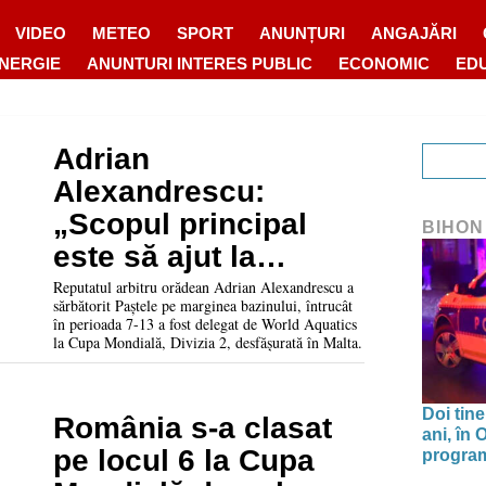
VIDEO
METEO
SPORT
ANUNȚURI
ANGAJĂRI
ENERGIE
ANUNTURI INTERES PUBLIC
ECONOMIC
ED
Adrian
Alexandrescu:
„Scopul principal
BIHON
este să ajut la
dezvoltarea unui nou
Reputatul arbitru orădean Adrian Alexandrescu a
sărbătorit Paștele pe marginea bazinului, întrucât
val de arbitri”
în perioada 7-13 a fost delegat de World Aquatics
la Cupa Mondială, Divizia 2, desfășurată în Malta.
Doi tine
România s-a clasat
ani, în
pe locul 6 la Cupa
program 