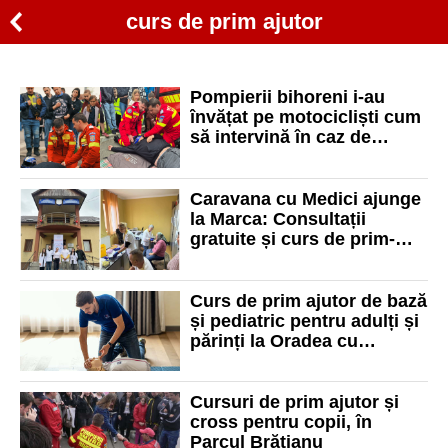
curs de prim ajutor
Pompierii bihoreni i-au
învățat pe motocicliști cum
să intervină în caz de
accident rutier
Caravana cu Medici ajunge
la Marca: Consultații
gratuite și curs de prim-
ajutor pentru comunitățile
rurale
Curs de prim ajutor de bază
și pediatric pentru adulți și
părinți la Oradea cu
MENSAVE
Cursuri de prim ajutor și
cross pentru copii, în
Parcul Brătianu