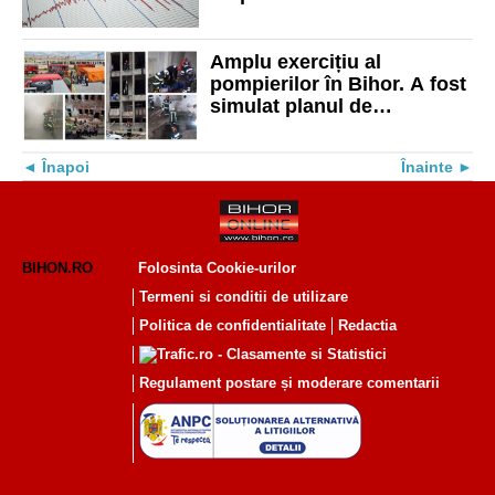
Amplu exercițiu al
pompierilor în Bihor. A fost
simulat planul de
intervenție în cazul unui
cutremur major
Înapoi
Înainte
BIHON.RO
Folosinta Cookie-urilor
Termeni si conditii de utilizare
Politica de confidentialitate
Redactia
Regulament postare și moderare comentarii