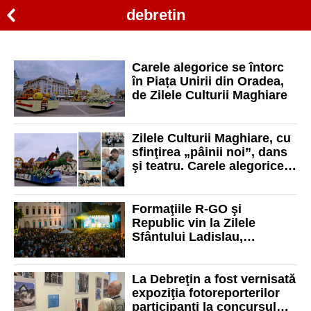
debretin
Carele alegorice se întorc
în Piața Unirii din Oradea,
de Zilele Culturii Maghiare
Zilele Culturii Maghiare, cu
sfinţirea „pâinii noi”, dans
şi teatru. Carele alegorice
au ajuns în Piaţa Unirii
Formaţiile R-GO şi
Republic vin la Zilele
Sfântului Ladislau,
„Festivalul tuturor”, în
Cetatea Oradea
La Debreţin a fost vernisată
expoziţia fotoreporterilor
participanţi la concursul