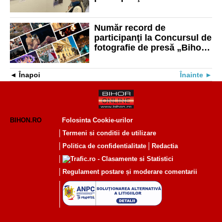
internaţional „Bihor Press”
Număr record de
participanţi la Concursul de
fotografie de presă „Bihor
Press”. Juriul a acordat
cupe, medalii şi plachete
Înapoi
Înainte
BIHON.RO
Folosinta Cookie-urilor
Termeni si conditii de utilizare
Politica de confidentialitate
Redactia
Regulament postare și moderare comentarii