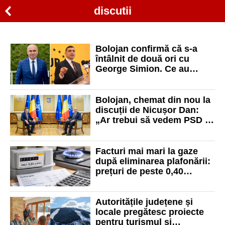
discutii
Bolojan confirmă că s-a
întâlnit de două ori cu
George Simion. Ce au
discutat aceștia
Bolojan, chemat din nou la
discuții de Nicușor Dan:
„Ar trebui să vedem PSD la
guvernare și să arate ce
soluții are”
Facturi mai mari la gaze
după eliminarea plafonării:
prețuri de peste 0,40
lei/kWh și discuții despre
reducerea TVA
Autoritățile județene și
locale pregătesc proiecte
pentru turismul și