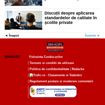
dezvoltarea zonei Vârtop
Discuții despre aplicarea
standardelor de calitate în
școlile private
Înapoi
Înainte
BIHON.RO
Folosinta Cookie-urilor
Termeni si conditii de utilizare
Politica de confidentialitate
Redactia
Regulament postare și moderare comentarii