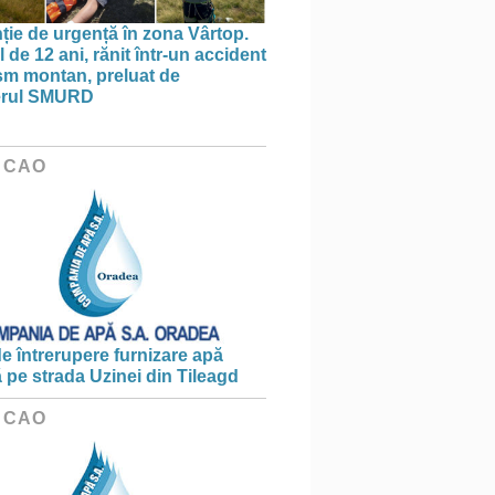
nție de urgență în zona Vârtop.
 de 12 ani, rănit într-un accident
ism montan, preluat de
terul SMURD
 CAO
e întrerupere furnizare apă
ă pe strada Uzinei din Tileagd
 CAO