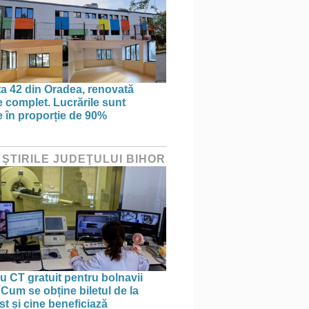
ța 42 din Oradea, renovată
 complet. Lucrările sunt
te în proporție de 90%
 ŞTIRILE JUDEŢULUI BIHOR
 CT gratuit pentru bolnavii
 Cum se obține biletul de la
st și cine beneficiază