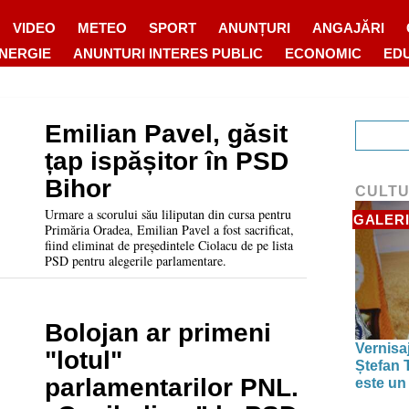
VIDEO
METEO
SPORT
ANUNȚURI
ANGAJĂRI
ENERGIE
ANUNTURI INTERES PUBLIC
ECONOMIC
ED
Emilian Pavel, găsit
țap ispășitor în PSD
Bihor
CULT
Urmare a scorului său liliputan din cursa pentru
GALERI
Primăria Oradea, Emilian Pavel a fost sacrificat,
fiind eliminat de președintele Ciolacu de pe lista
PSD pentru alegerile parlamentare.
Bolojan ar primeni
Vernisaj
"lotul"
Ștefan T
parlamentarilor PNL.
este un