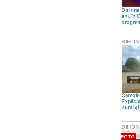
Doi tine
ani, în
program 
BIHON
Cereale
Explica
nunți și
BIHON
FOTO