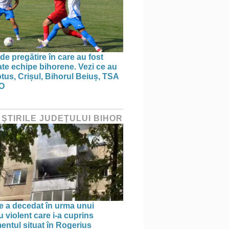
de pregătire în care au fost
te echipe bihorene. Vezi ce au
otus, Crișul, Bihorul Beiuș, TSA
O
 ŞTIRILE JUDEŢULUI BIHOR
e a decedat în urma unui
 violent care i-a cuprins
entul situat în Rogerius