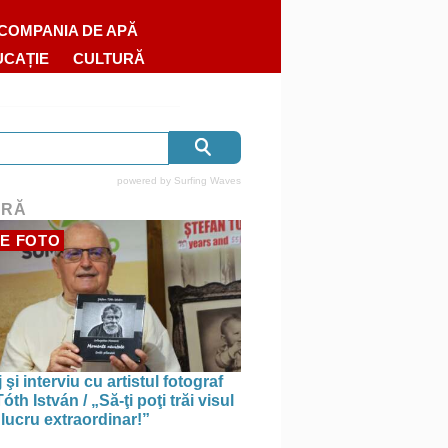
COMPANIA DE APĂ
UCAȚIE
CULTURĂ
powered by
Surfing Waves
URĂ
E FOTO
 şi interviu cu artistul fotograf
óth István / „Să-ţi poţi trăi visul
 lucru extraordinar!”