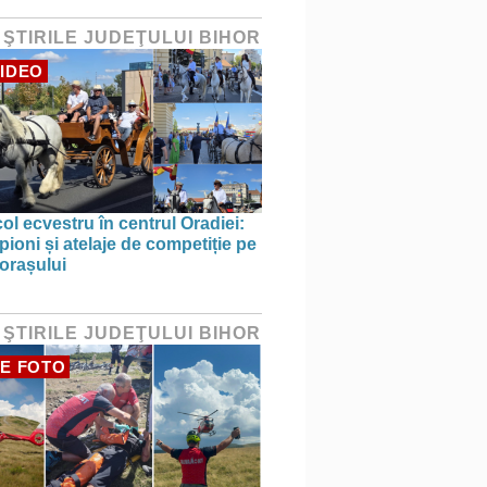
 ŞTIRILE JUDEŢULUI BIHOR
IDEO
ol ecvestru în centrul Oradiei:
ioni și atelaje de competiție pe
 orașului
 ŞTIRILE JUDEŢULUI BIHOR
E FOTO