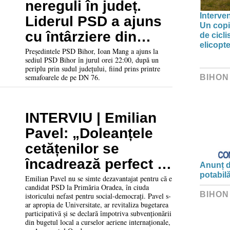
nereguli în județ.
Interve
Liderul PSD a ajuns
Un copil
cu întârziere din
de cicl
elicop
cauza semafoarelor
Președintele PSD Bihor, Ioan Mang a ajuns la
sediul PSD Bihor în jurul orei 22:00, după un
de pe DN76
periplu prin sudul județului, fiind prins printre
semafoarele de pe DN 76.
BIHON
INTERVIU | Emilian
Pavel: „Doleanțele
cetățenilor se
încadrează perfect în
Anunț d
potabil
prioritățile unui
Emilian Pavel nu se simte dezavantajat pentru că e
candidat PSD la Primăria Oradea, în ciuda
social-democrat”
BIHON
istoricului nefast pentru social-democrați. Pavel s-
ar apropia de Universitate, ar revitaliza bugetarea
participativă și se declară împotriva subvenționării
din bugetul local a curselor aeriene internaționale,