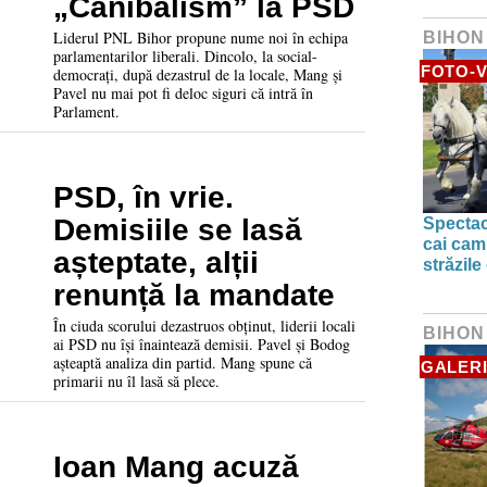
„Canibalism” la PSD
Liderul PNL Bihor propune nume noi în echipa
BIHON
parlamentarilor liberali. Dincolo, la social-
FOTO-V
democrați, după dezastrul de la locale, Mang și
Pavel nu mai pot fi deloc siguri că intră în
Parlament.
PSD, în vrie.
Demisiile se lasă
Spectac
cai camp
așteptate, alții
străzile
renunță la mandate
În ciuda scorului dezastruos obținut, liderii locali
BIHON
ai PSD nu își înaintează demisii. Pavel și Bodog
așteaptă analiza din partid. Mang spune că
GALERI
primarii nu îl lasă să plece.
Ioan Mang acuză