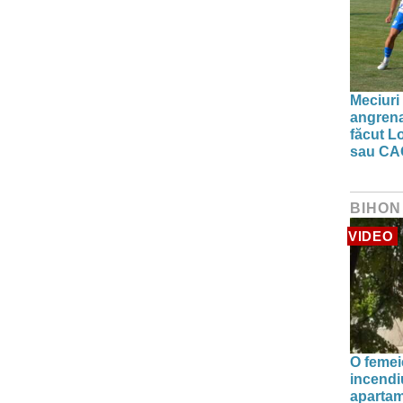
Meciuri 
angrena
făcut L
sau CA
BIHON
VIDEO
O femei
incendiu
apartam