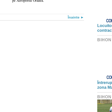
pe Aeroportul Oradea.
Înainte
Locuitor
contrac
BIHON
Întrerup
zona Ma
BIHON