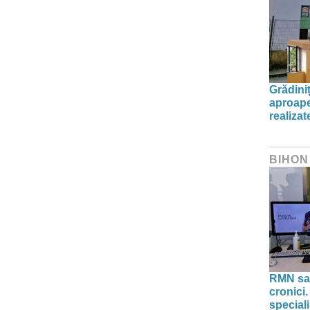
Grădini
aproape
realiza
BIHON
RMN sau
cronici.
speciali