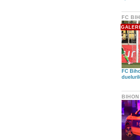
FC BI
GALERI
FC Biho
dueluri
BIHON