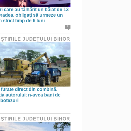
ri care au tâlhărit un băiat de 13
 Oradea, obligați să urmeze un
strict timp de 6 luni
1
 ŞTIRILE JUDEŢULUI BIHOR
 furate direct din combină.
ția autorului: n-avea bani de
 botezuri
 ŞTIRILE JUDEŢULUI BIHOR