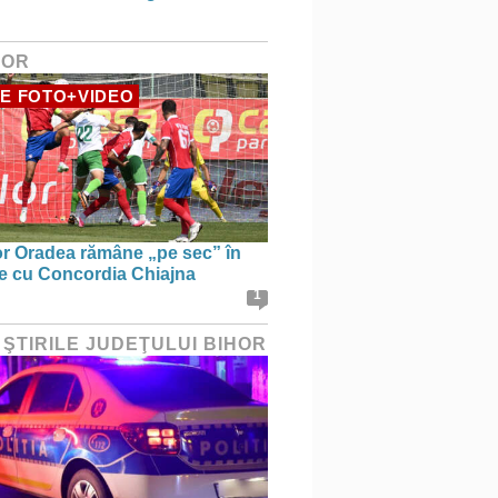
HOR
E FOTO+VIDEO
r Oradea rămâne „pe sec” în
le cu Concordia Chiajna
1
 ŞTIRILE JUDEŢULUI BIHOR