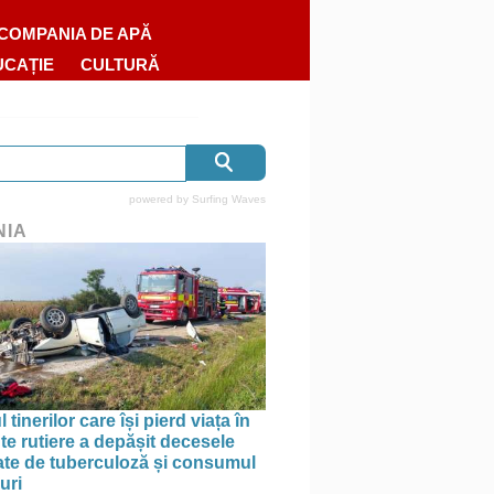
COMPANIA DE APĂ
UCAȚIE
CULTURĂ
powered by
Surfing Waves
NIA
tinerilor care își pierd viața în
te rutiere a depășit decesele
te de tuberculoză și consumul
uri