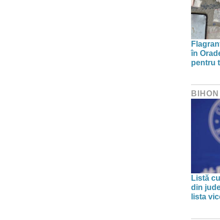
Flagrant
în Orade
pentru t
BIHON
Listă cu
din jud
lista v