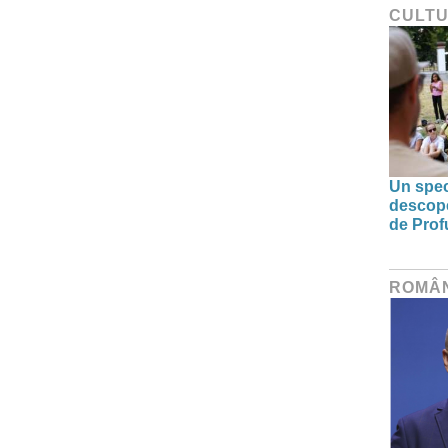
CULT
Un spec
descoper
de Prof
ROMÂ