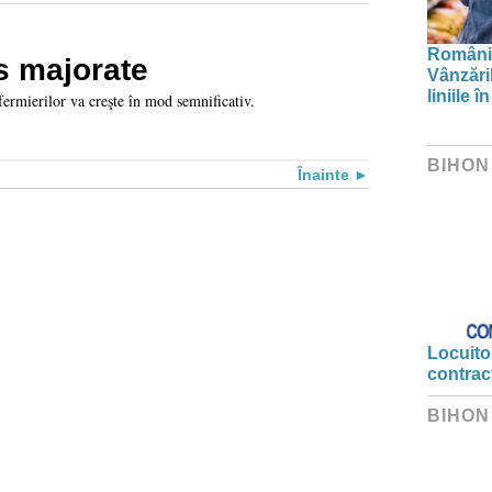
Românii
s majorate
Vânzări
liniile 
 fermierilor va creşte în mod semnificativ.
BIHON
Înainte
Locuitor
contrac
BIHON