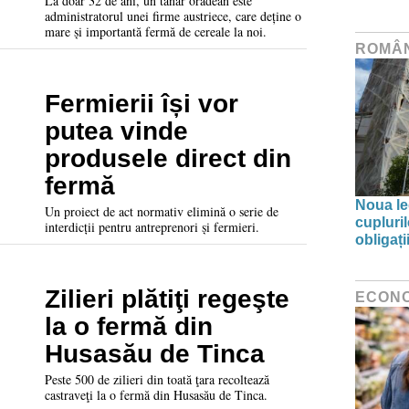
modernă fermă din
La doar 32 de ani, un tânăr orădean este
administratorul unei firme austriece, care deține o
Arad
mare și importantă fermă de cereale la noi.
ROMÂ
Fermierii își vor
putea vinde
produsele direct din
fermă
Noua leg
Un proiect de act normativ elimină o serie de
cupluri
interdicții pentru antreprenori și fermieri.
obligați
Zilieri plătiţi regeşte
ECON
la o fermă din
Husasău de Tinca
Peste 500 de zilieri din toată ţara recoltează
castraveţi la o fermă din Husasău de Tinca.