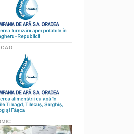
erea furnizării apei potabile în
gheru–Republicii
 CAO
erea alimentării cu apă în
țile Tileagd, Tilecuș, Șerghiș,
og și Fâșca
OMIC