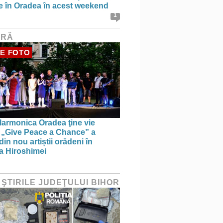
ce în Oradea în acest weekend
1
URĂ
E FOTO
larmonica Oradea ţine vie
a: „Give Peace a Chance” a
in nou artiștii orădeni în
a Hiroshimei
 ŞTIRILE JUDEŢULUI BIHOR