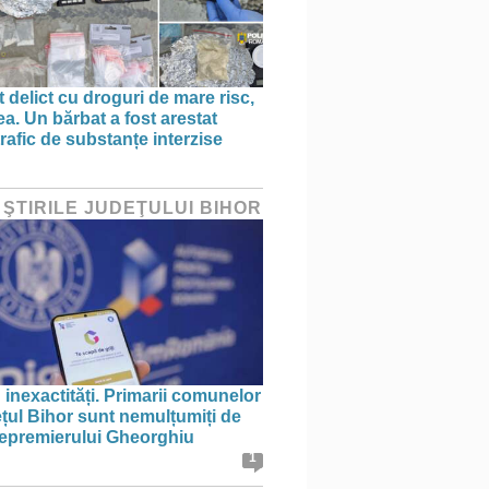
 delict cu droguri de mare risc,
a. Un bărbat a fost arestat
rafic de substanțe interzise
 ŞTIRILE JUDEŢULUI BIHOR
 inexactități. Primarii comunelor
ețul Bihor sunt nemulțumiți de
icepremierului Gheorghiu
1