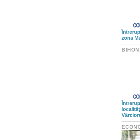
Întrerup
zona Ma
BIHON
Întrerup
localită
Vârcior
ECON