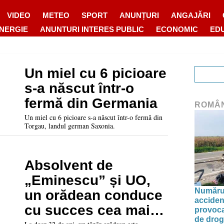
VIDEO
METEO
SPORT
ANUNȚURI
ANGAJĂRI
ENERGIE
ANUNTURI INTERES PUBLIC
ECONOMIC
ED
Un miel cu 6 picioare
s-a născut într-o
fermă din Germania
ROMÂ
Un miel cu 6 picioare s-a născut într-o fermă din
Torgau, landul german Saxonia.
Absolvent de
„Eminescu” și UO,
Numărul 
un orădean conduce
acciden
cu succes cea mai
provoca
de drog