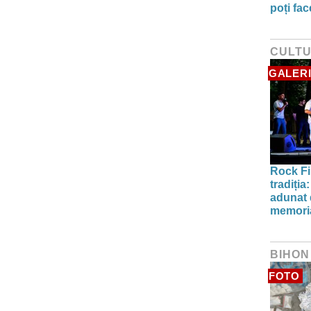
poți fa
CULT
GALERI
Rock Fi
tradiți
adunat d
memori
BIHON
FOTO