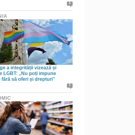
1
NIA
e a integrității vizează și
le LGBT: „Nu poți impune
i fără să oferi și drepturi”
1
OMIC