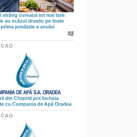
 strâng cureaua tot mai tare:
le au scăzut drastic pe toate
în prima jumătate a anului
1
 CAO
ii din Chișirid pot încheia
te cu Compania de Apă Oradea
 CAO