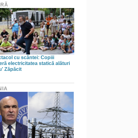
URĂ
tacol cu scântei: Copiii
ă electricitatea statică alături
u' Zăpăcit
NIA