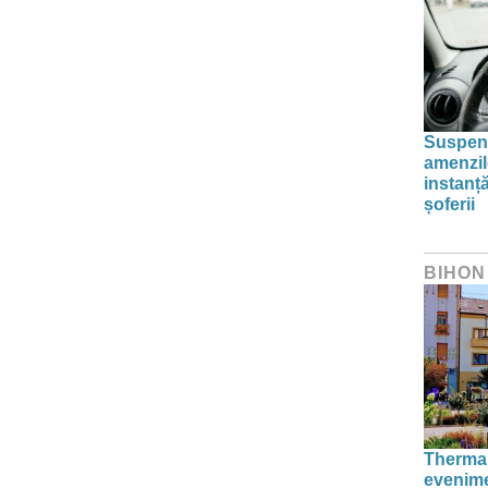
Suspend
amenzil
instanț
șoferii
BIHON
Thermal
evenime