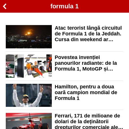
formula 1
Atac terorist lângă circuitul
de Formula 1 de la Jeddah.
Cursa din weekend ar
putea fi anulată
Povestea invenției
panourilor radiante: de la
Formula 1, MotoGP și
Superbike la sisteme de
încălzire electrice
Hamilton, pentru a doua
oară campion mondial de
Formula 1
Ferrari, 171 de milioane de
dolari de la deţinătorii
drepturilor comerciale ale