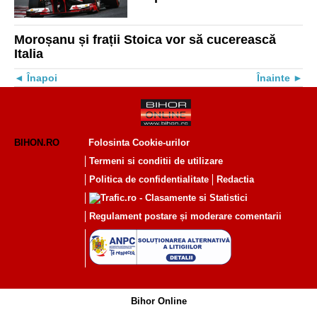
F1
Moroșanu și frații Stoica vor să cucerească
Italia
Înapoi
Înainte
BIHON.RO
Folosinta Cookie-urilor
Termeni si conditii de utilizare
Politica de confidentialitate
Redactia
Regulament postare și moderare comentarii
Bihor Online