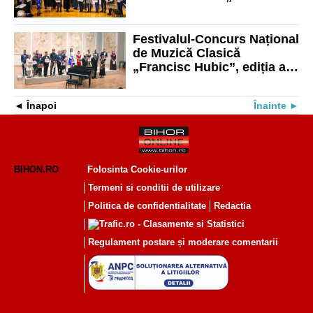
Hubic”
Festivalul-Concurs Național
de Muzică Clasică
„Francisc Hubic”, ediția a
III-a
Înapoi
Înainte
BIHON.RO
Folosinta Cookie-urilor
Termeni si conditii de utilizare
Politica de confidentialitate
Redactia
Regulament postare și moderare comentarii