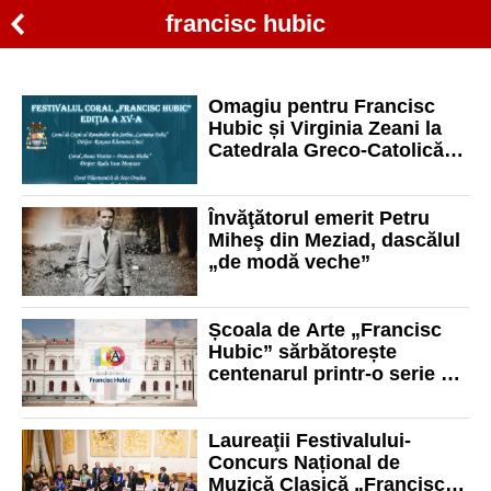
francisc hubic
Omagiu pentru Francisc
Hubic și Virginia Zeani la
Catedrala Greco-Catolică
din Oradea
Învăţătorul emerit Petru
Miheş din Meziad, dascălul
„de modă veche”
Școala de Arte „Francisc
Hubic” sărbătorește
centenarul printr-o serie de
evenimente speciale
Laureaţii Festivalului-
Concurs Național de
Muzică Clasică „Francisc