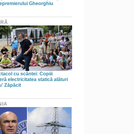
icepremierului Gheorghiu
URĂ
tacol cu scântei: Copiii
ă electricitatea statică alături
u' Zăpăcit
NIA