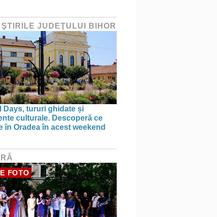
 ŞTIRILE JUDEŢULUI BIHOR
 Days, tururi ghidate și
nte culturale. Descoperă ce
ce în Oradea în acest weekend
URĂ
E FOTO