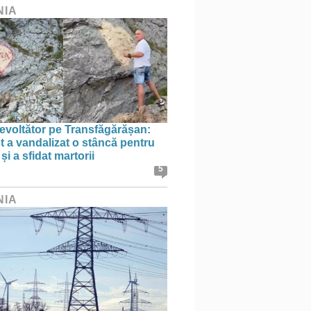
NIA
evoltător pe Transfăgărășan:
st a vandalizat o stâncă pentru
i a sfidat martorii
5
NIA