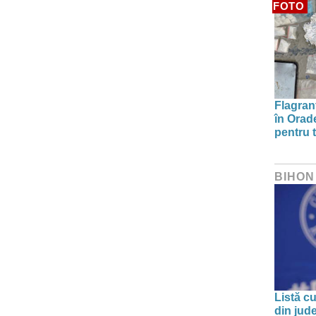
FOTO
Flagrant
în Orade
pentru t
BIHON
Listă cu
din jud