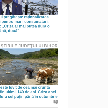
l pregătește raționalizarea
i pentru marii consumatori.
: „Criza ar mai putea dura o
ână, două”
 ŞTIRILE JUDEŢULUI BIHOR
 este lovit de cea mai cruntă
in ultimii 140 de ani. Criza apei
dura cel puțin până în octombrie
5