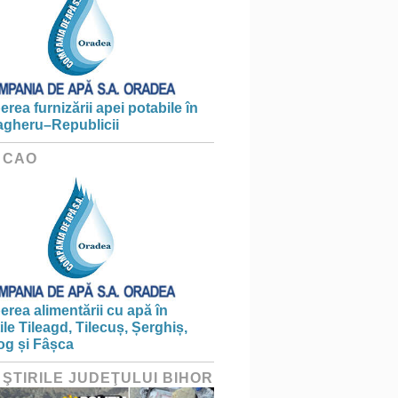
erea furnizării apei potabile în
gheru–Republicii
 CAO
erea alimentării cu apă în
țile Tileagd, Tilecuș, Șerghiș,
og și Fâșca
 ŞTIRILE JUDEŢULUI BIHOR