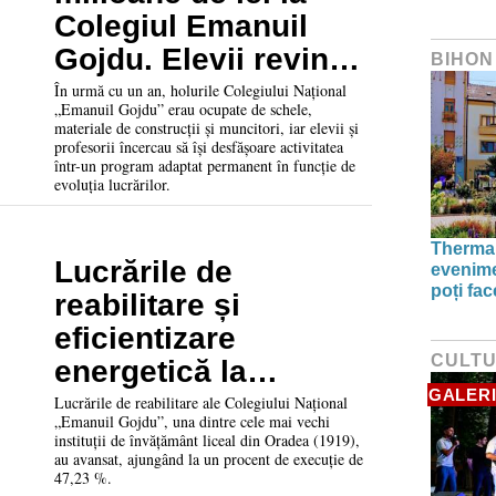
Colegiul Emanuil
Gojdu. Elevii revin
BIHON
din toamnă într-o
În urmă cu un an, holurile Colegiului Național
„Emanuil Gojdu” erau ocupate de schele,
clădire complet
materiale de construcții și muncitori, iar elevii și
profesorii încercau să își desfășoare activitatea
modernizată
într-un program adaptat permanent în funcție de
evoluția lucrărilor.
Thermal
Lucrările de
evenime
poți fa
reabilitare și
eficientizare
CULT
energetică la
GALERI
Colegiul Național
Lucrările de reabilitare ale Colegiului Național
„Emanuil Gojdu”, una dintre cele mai vechi
„Emanuil Gojdu” au
instituții de învățământ liceal din Oradea (1919),
au avansat, ajungând la un procent de execuție de
ajuns aproape la
47,23 %.