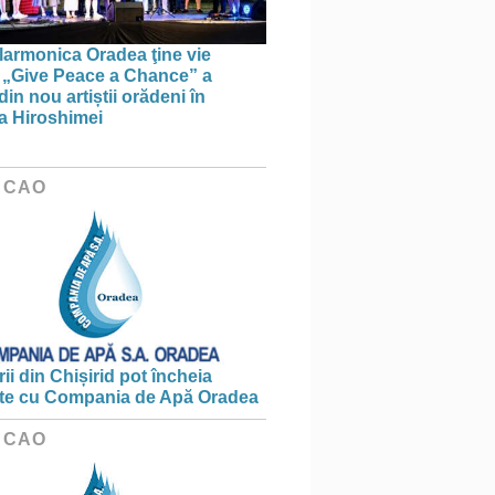
larmonica Oradea ţine vie
a: „Give Peace a Chance” a
in nou artiștii orădeni în
a Hiroshimei
 CAO
ii din Chișirid pot încheia
te cu Compania de Apă Oradea
 CAO