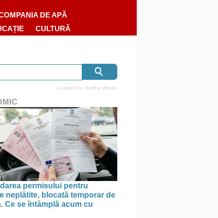
COMPANIA DE APĂ
UCAȚIE
CULTURĂ
powered by
Surfing Waves
OMIC
area permisului pentru
e neplătite, blocată temporar de
ă. Ce se întâmplă acum cu