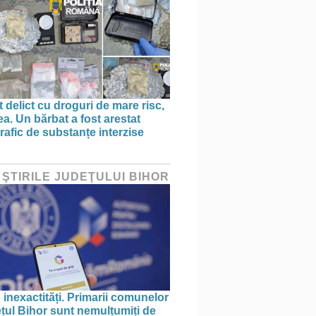
 delict cu droguri de mare risc,
a. Un bărbat a fost arestat
rafic de substanțe interzise
 ŞTIRILE JUDEŢULUI BIHOR
 inexactități. Primarii comunelor
ețul Bihor sunt nemulțumiți de