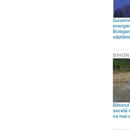
Guvernu
energie
Bolojan
săptăm
BIHON
Bihorul
secetă d
va mai 