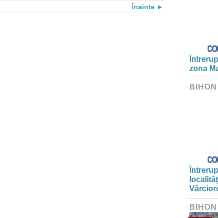
Înainte
Întrerup
zona Ma
BIHON
Întrerup
localită
Vârcior
BIHON