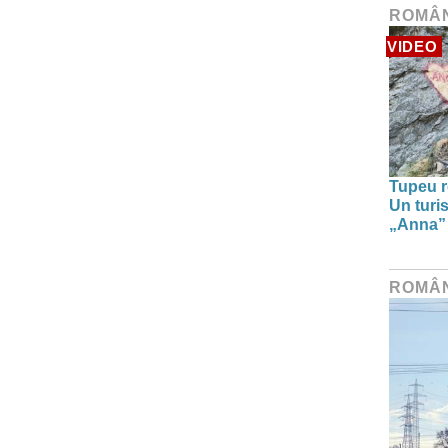
ROMÂ
VIDEO
Tupeu r
Un turi
„Anna” ș
ROMÂ