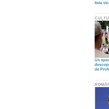
lista v
CULT
Un spec
descoper
de Prof
ROMÂ