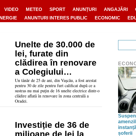
VIDEO
METEO
SPORT
ANUNȚURI
ANGAJĂRI
ENERGIE
ANUNTURI INTERES PUBLIC
ECONOMIC
ED
Unelte de 30.000 de
lei, furate din
clădirea în renovare
ECON
a Colegiului
„Emanuil Gojdu” din
Un tânăr de 25 de ani, din Vașcău, a fost arestat
pentru 30 de zile pentru furt calificat după ce a
Oradea. Autorul a
sustras nu mai puțin de 16 unelte electrice dintr-o
clădire aflată în renovare în zona centrală a
fost arestat
Oradei.
Suspend
amenzil
Investiție de 36 de
instanț
milioane de lei la
șoferii