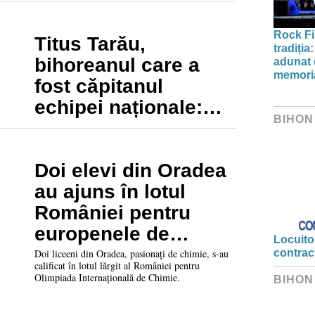
jumătate
Rock Fi
Titus Tarău,
tradiți
bihoreanul care a
adunat d
memori
fost căpitanul
echipei naționale:
BIHON
„Am fost aproape de
o foarte mare
performanță la
Doi elevi din Oradea
Helsinki”
au ajuns în lotul
României pentru
europenele de
Locuitor
chimie
Doi liceeni din Oradea, pasionați de chimie, s-au
contrac
calificat în lotul lărgit al României pentru
Olimpiada Internațională de Chimie.
BIHON