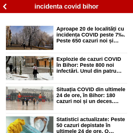
incidenta covid bihor
Aproape 20 de localități cu
incidența COVID peste 7‰.
Peste 650 cazuri noi și
niciun deces, în ultimele 24
de ore
Explozie de cazuri COVID
în Bihor: Peste 800 noi
infectări. Unul din patru
teste a fost pozitiv!
Situația COVID din ultimele
24 de ore, în Bihor: 180
cazuri noi și un deces.
Incidență în creștere
Statistici actualizate: Peste
50 cazuri depistate în
ultimele 24 de ore. O