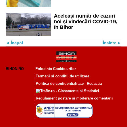
localitate din Bihor se
apropie de incidența de 4‰
Aceleași număr de cazuri
noi și vindecări COVID-19,
în Bihor
Înapoi
Înainte
BIHON.RO
Folosinta Cookie-urilor
Termeni si conditii de utilizare
Politica de confidentialitate
Redactia
Regulament postare și moderare comentarii