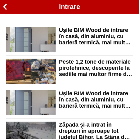
intrare
Ușile BIM Wood de intrare
în casă, din aluminiu, cu
barieră termică, mai multă
siguranță și confort pentru
familia ta!
Peste 1,2 tone de materiale
pirotehnice, descoperite la
sediile mai multor firme de
curierat din Oradea
Ușile BIM Wood de intrare
în casă, din aluminiu, cu
barieră termică, mai multă
siguranță și confort pentru
familia ta!
Zăpada și-a intrat în
drepturi în aproape tot
județul Bihor. La Stâna de