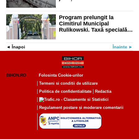
Vale s-au depus 22 cm de
zăpadă
Program prelungit la
Cimitirul Municipal
Rulikowski. Taxă specială
de 50 lei pentru cei care vor
să intre cu mașina pe 1
Înapoi
Înainte
noiembrie
BIHON.RO
Folosinta Cookie-urilor
Termeni si conditii de utilizare
Politica de confidentialitate
Redactia
Regulament postare și moderare comentarii