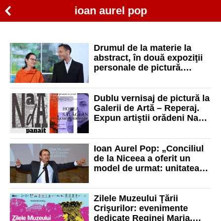
ioan aurel pop
Drumul de la materie la
abstract, în două expoziţii
personale de pictură.
Expun la galeriile de artă
Reperaj artiştii Nada Panait
şi Horea Sălăgean
Dublu vernisaj de pictură la
Galerii de Artă – Reperaj.
Expun artiştii orădeni Nada
Panait şi Horea Sălăgean
Ioan Aurel Pop: „Conciliul
de la Niceea a oferit un
model de urmat: unitatea
Bisericii și, dacă se poate,
și a lumii”
Zilele Muzeului Ţării
Crişurilor: evenimente
dedicate Reginei Maria,