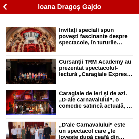
Ioana Dragoş Gajdo
Invitaţi speciali spun
poveşti fascinante despre
spectacole, în tururile
ghidate prin Teatrul Regina
Maria
Cursanții TRM Academy au
prezentat spectacolul-
lectură „Caragiale Express
– Trenul, Mitică și alte
personaje în viteză”
Caragiale de ieri şi de azi.
„D-ale carnavalului”, o
comedie satirică actuală, a
avut premiera la Teatrul
Regina Maria
„D'ale Carnavalului” este
un spectacol care „te
loveşte după ceafă din