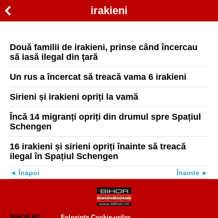
irakieni
Două familii de irakieni, prinse când încercau
să iasă ilegal din ţară
Un rus a încercat să treacă vama 6 irakieni
Sirieni și irakieni opriți la vamă
Încă 14 migranți opriți din drumul spre Spațiul
Schengen
16 irakieni și sirieni opriți înainte să treacă
ilegal în Spațiul Schengen
Înapoi
Înainte
BIHON.RO
Folosinta Cookie-urilor