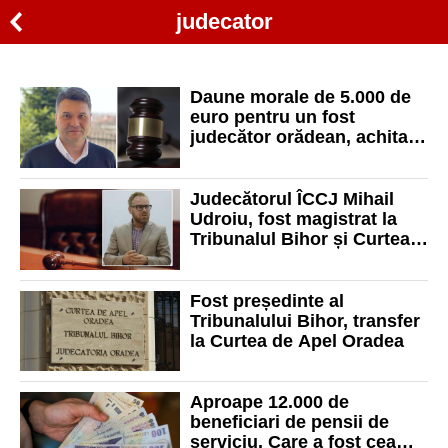
judecator
Daune morale de 5.000 de
euro pentru un fost
judecător orădean, achitat
într-un dosar al DNA
Judecătorul ÎCCJ Mihail
Udroiu, fost magistrat la
Tribunalul Bihor și Curtea
de Apel Oradea, se
pensionează
Fost președinte al
Tribunalului Bihor, transfer
la Curtea de Apel Oradea
Aproape 12.000 de
beneficiari de pensii de
serviciu. Care a fost cea