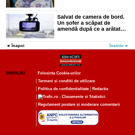
mai mare pensie
Salvat de camera de bord.
Un șofer a scăpat de
amendă după ce a arătat
judecătorului imagini care îi
contrazic pe agenți
Înapoi
Înainte
BIHON.RO
Folosinta Cookie-urilor
Termeni si conditii de utilizare
Politica de confidentialitate
Redactia
Regulament postare și moderare comentarii