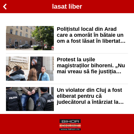
lasat liber
Polițistul local din Arad
care a omorât în bătaie un
om a fost lăsat în libertate
sub control judiciar
Protest la ușile
magistraților bihoreni. „Nu
mai vreau să fie justiția
mână în mână cu
criminalii”
Un violator din Cluj a fost
eliberat pentru că
judecătorul a întârziat la
proces. A fost dat în
urmărire