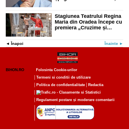
contractele de lucrări
publice din Prahova
Stagiunea Teatrului Regina
Maria din Oradea începe cu
premiera „Cruzime și
tandrețe”
Înapoi
Înainte
BIHON.RO
Folosinta Cookie-urilor
Termeni si conditii de utilizare
Politica de confidentialitate
Redactia
Regulament postare și moderare comentarii