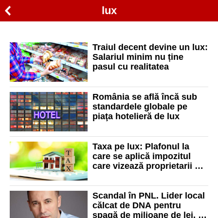
lux
Traiul decent devine un lux:
Salariul minim nu ține
pasul cu realitatea
România se află încă sub
standardele globale pe
piaţa hotelieră de lux
Taxa pe lux: Plafonul la
care se aplică impozitul
care vizează proprietarii de
mașini și locuințe scumpe
Scandal în PNL. Lider local
călcat de DNA pentru
șpagă de milioane de lei, la