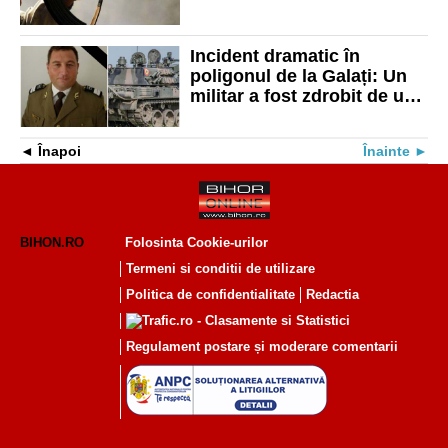
Bărbatul este căutat de
poliție după ce a dezarmat
soldatul de pază!
Incident dramatic în
poligonul de la Galați: Un
militar a fost zdrobit de un
tanc. Cine era plutonierul
decedat
Înapoi
Înainte
BIHON.RO
Folosinta Cookie-urilor
Termeni si conditii de utilizare
Politica de confidentialitate
Redactia
Regulament postare și moderare comentarii