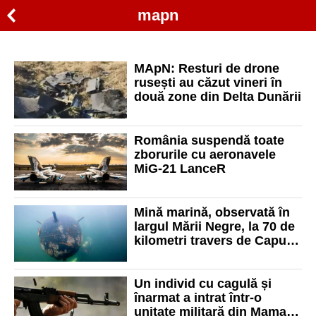
mapn
MApN: Resturi de drone
rusești au căzut vineri în
două zone din Delta Dunării
România suspendă toate
zborurile cu aeronavele
MiG-21 LanceR
Mină marină, observată în
largul Mării Negre, la 70 de
kilometri travers de Capu
Midia, neutralizată
Un individ cu cagulă și
înarmat a intrat într-o
unitate militară din Mamaia.