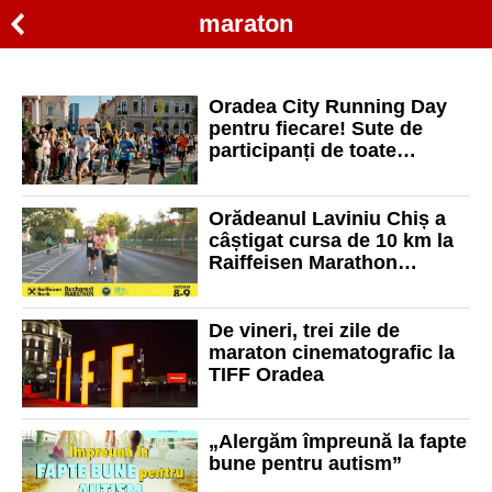
maraton
Oradea City Running Day
pentru fiecare! Sute de
participanți de toate
vârstele
Orădeanul Laviniu Chiș a
câștigat cursa de 10 km la
Raiffeisen Marathon
București
De vineri, trei zile de
maraton cinematografic la
TIFF Oradea
„Alergăm împreună la fapte
bune pentru autism”