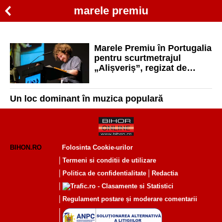
marele premiu
Marele Premiu în Portugalia
pentru scurtmetrajul
„Alișveriș”, regizat de
orădeanul Vasile Todinca
Un loc dominant în muzica populară
BIHON.RO
Folosinta Cookie-urilor
Termeni si conditii de utilizare
Politica de confidentialitate
Redactia
Regulament postare și moderare comentarii