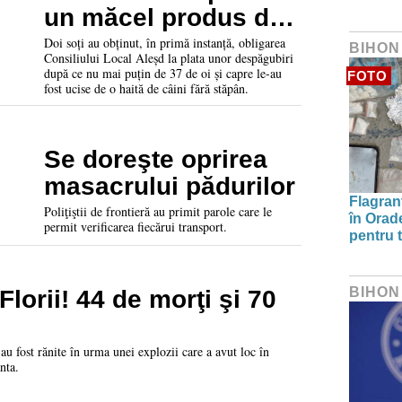
un măcel produs de
câini comunitari. 37
Doi soți au obținut, în primă instanță, obligarea
BIHON
Consiliului Local Aleșd la plata unor despăgubiri
de oi și capre au fost
după ce nu mai puțin de 37 de oi și capre le-au
FOTO
fost ucise de o haită de câini fără stăpân.
ucise
Se doreşte oprirea
masacrului pădurilor
Flagrant
Poliţiştii de frontieră au primit parole care le
în Orade
permit verificarea fiecărui transport.
pentru t
BIHON
lorii! 44 de morţi şi 70
au fost rănite în urma unei explozii care a avut loc în
nta.