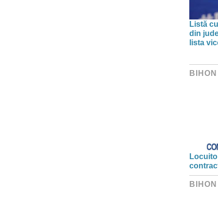
Listă cu
din jud
lista v
BIHON
Locuitor
contrac
BIHON