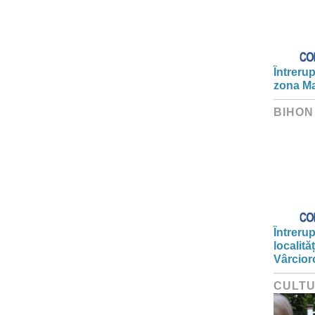
Întrerup
zona Ma
BIHON
Întrerup
localită
Vârcior
CULT