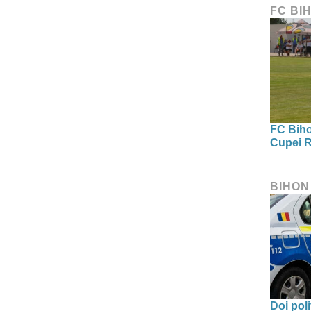
FC BI
FC Bihor
Cupei R
BIHON
Doi poli