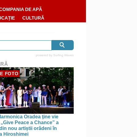
COMPANIA DE APĂ
UCAȚIE
CULTURĂ
powered by
Surfing Waves
URĂ
E FOTO
larmonica Oradea ţine vie
a: „Give Peace a Chance” a
in nou artiștii orădeni în
a Hiroshimei