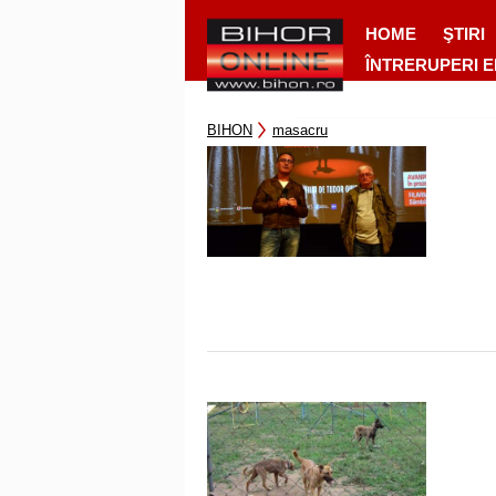
HOME
ŞTIRI
ÎNTRERUPERI 
BIHON
masacru