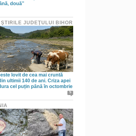
ână, două”
 ŞTIRILE JUDEŢULUI BIHOR
 este lovit de cea mai cruntă
in ultimii 140 de ani. Criza apei
dura cel puțin până în octombrie
5
NIA