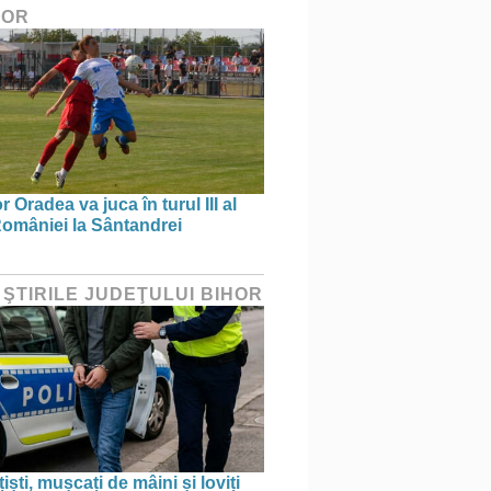
HOR
 Oradea va juca în turul III al
omâniei la Sântandrei
 ŞTIRILE JUDEŢULUI BIHOR
țiști, mușcați de mâini și loviți