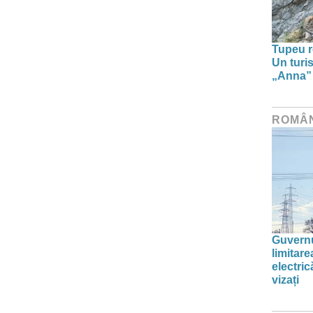
Tupeu r
Un turi
„Anna” ș
ROMÂ
Guvernu
limitar
electric
vizați