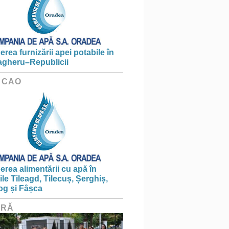
erea furnizării apei potabile în
gheru–Republicii
 CAO
erea alimentării cu apă în
țile Tileagd, Tilecuș, Șerghiș,
og și Fâșca
URĂ