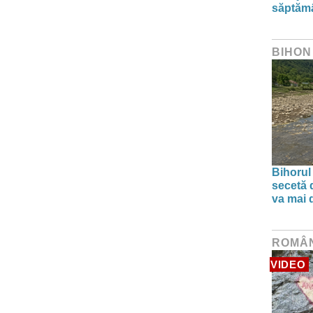
săptăm
BIHON
Bihorul
secetă d
va mai 
ROMÂ
VIDEO