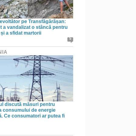
evoltător pe Transfăgărășan:
st a vandalizat o stâncă pentru
i a sfidat martorii
5
NIA
l discută măsuri pentru
ea consumului de energie
ă. Ce consumatori ar putea fi