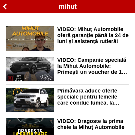
mihut
VIDEO: Mihuţ Automobile
oferă garanţie până la 24 de
luni şi asistenţă rutieră!
VIDEO: Campanie specială
la Mihut Automobile:
Primești un voucher de 100
de euro la Kaufland, dacă
îți cumperi o mașină
Primăvara aduce oferte
speciale pentru femeile
care conduc lumea, la
Mihuț Automobile!
VIDEO: Dragoste la prima
cheie la Mihuț Automobile