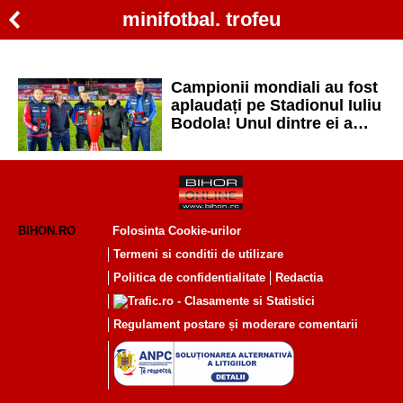
minifotbal. trofeu
Campionii mondiali au fost
aplaudați pe Stadionul Iuliu
Bodola! Unul dintre ei a
jucat la FC Bihor!
BIHON.RO
Folosinta Cookie-urilor
Termeni si conditii de utilizare
Politica de confidentialitate
Redactia
Regulament postare și moderare comentarii