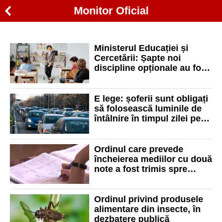
Monitor Oficial
Ministerul Educației și
Cercetării: Șapte noi
discipline opționale au fost
incluse în oferta națională
E lege: șoferii sunt obligați
să folosească luminile de
întâlnire în timpul zilei pe
toate drumurile publice
Ordinul care prevede
încheierea mediilor cu două
note a fost trimis spre
publicare în Monitorul
Oficial
Ordinul privind produsele
alimentare din insecte, în
dezbatere publică