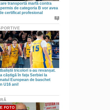
 care transportă marfă contra
 permis de categoria B vor avea
e certificat profesional
3
 SPORTIVE
aliștii tricolori s-au revanșat.
 câștigă în fața Serbiei la
natul European de baschet
n U16 ani!
URĂ
E FOTO