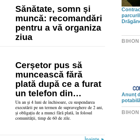
Sănătate, somn și
Contrac
parcuril
muncă: recomandări
Drăgăne
pentru a vă organiza
ziua
BIHON
Cerșetor pus să
muncească fără
plată după ce a furat
un telefon din
Anunț d
Hidișelu de Jos
potabil
Un an și 4 luni de închisoare, cu suspendarea
executării pe un termen de supraveghere de 2 ani,
și obligația de a munci fără plată, în folosul
BIHON
comunității, timp de 60 de zile.
Înainte