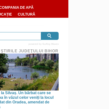
COMPANIA DE APĂ
UCAȚIE
CULTURĂ
powered by
Surfing Waves
 ŞTIRILE JUDEŢULUI BIHOR
 la Silvaș. Un bărbat care se
 în văzul celor veniți la locul
dat din Oradea, amendat de
ă