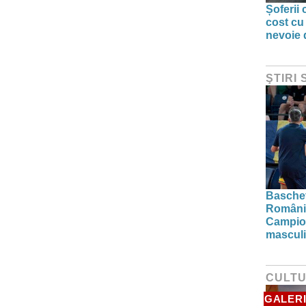
Șoferii
cost cu
nevoie d
ŞTIRI
Baschetb
România
Campio
masculi
CULT
GALERI