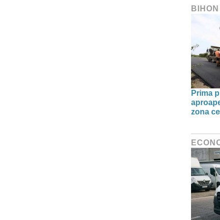
BIHON
Prima pi
aproape 
zona ce
ECON