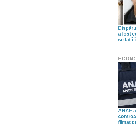
Dispărut
a fost 
și dată 
ECON
ANAF ac
controa
filmat d