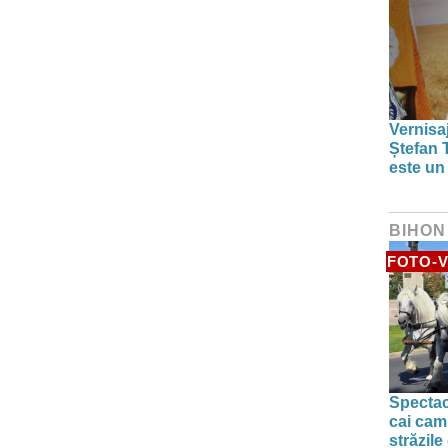
Vernisaj
Ștefan T
este un
BIHON
FOTO-V
Spectac
cai camp
străzile