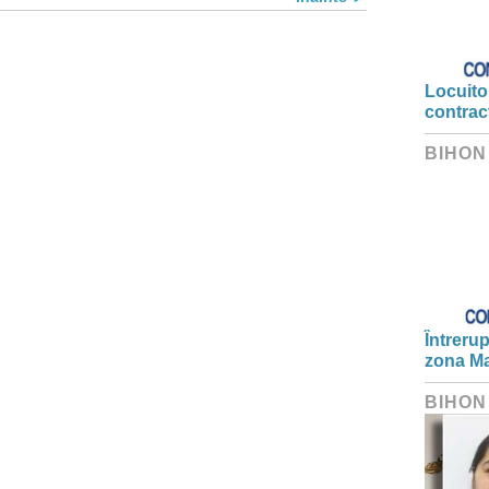
Locuitor
contrac
BIHON
Întrerup
zona Ma
BIHON