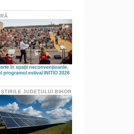
URĂ
erte în spaţii neconvenţioanle,
ul programul estival INITIO 2026
 ŞTIRILE JUDEŢULUI BIHOR