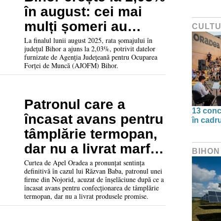
în august: cei mai
mulți șomeri au
CULT
peste 40 de ani
La finalul lunii august 2025, rata șomajului în
județul Bihor a ajuns la 2,03%, potrivit datelor
furnizate de Agenția Județeană pentru Ocuparea
Forței de Muncă (AJOFM) Bihor.
Patronul care a
13 conc
încasat avans pentru
în cadr
tâmplărie termopan,
dar nu a livrat marfa,
BIHON
pus la muncă în
Curtea de Apel Oradea a pronunțat sentința
definitivă în cazul lui Răzvan Baba, patronul unei
folosul comunității
firme din Nojorid, acuzat de înșelăciune după ce a
încasat avans pentru confecționarea de tâmplărie
termopan, dar nu a livrat produsele promise.