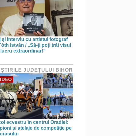
 şi interviu cu artistul fotograf
óth István / „Să-ţi poţi trăi visul
 lucru extraordinar!”
 ŞTIRILE JUDEŢULUI BIHOR
IDEO
ol ecvestru în centrul Oradiei:
ioni și atelaje de competiție pe
 orașului