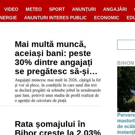
VIDEO
METEO
SPORT
ANUNȚURI
ANGAJĂRI
ENERGIE
ANUNTURI INTERES PUBLIC
ECONOMIC
ED
Mai multă muncă,
aceiași bani: peste
30% dintre angajați
BIHON
se pregătesc să-și
schimbe locul de
Angajații muncesc mai mult în 2026, câștigă la fel
și vor să plece, în condițiile în care unul din trei
muncă în 2026
se declară pregătit să schimbe jobul în următoarele
șase luni, potrivit unui studiu de profil realizat de
o agenție de cercetare de piață.
Pervers
masturba
Rata șomajului în
de scăl
Bihor crește la 2,03%
instanț