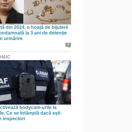
ă din 2024, o hoață de bijuterii
condamnată la 3 ani de detenție
în urmărire
1
OMIC
tivează bodycam-urile la
le. Ce se întâmplă dacă ești
e inspectori