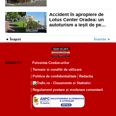
de 50 milioane de euro au
primit finanțare
Accident în apropiere de
Lotus Center Oradea: un
autoturism a ieșit de pe
carosabil și a ajuns pe
gazon
Înapoi
Înainte
BIHON.RO
Folosinta Cookie-urilor
Termeni si conditii de utilizare
Politica de confidentialitate
Redactia
Regulament postare și moderare comentarii