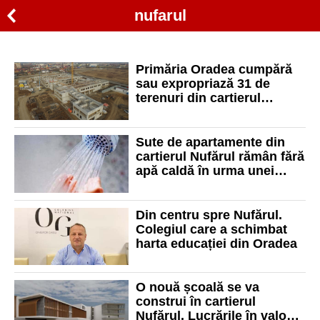
nufarul
Primăria Oradea cumpără
sau expropriază 31 de
terenuri din cartierul
Nufărul unde se va construi
noul Spital de Psihiatrie
Sute de apartamente din
cartierul Nufărul rămân fără
apă caldă în urma unei
avarii. Vezi străzile afectate
Din centru spre Nufărul.
Colegiul care a schimbat
harta educației din Oradea
O nouă școală se va
construi în cartierul
Nufărul. Lucrările în valoare