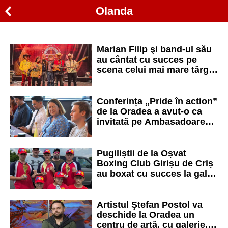
Olanda
Marian Filip şi band-ul său
au cântat cu succes pe
scena celui mai mare târg
de muzică country din
Europa
Conferința „Pride în action”
de la Oradea a avut-o ca
invitată pe Ambasadoarea
Regatului Țărilor de Jos în
România
Pugiliștii de la Oșvat
Boxing Club Girișu de Criș
au boxat cu succes la gala
„Best of the best” din
Olanda
Artistul Ştefan Postol va
deschide la Oradea un
centru de artă, cu galerie,