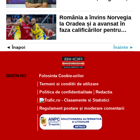
cursuri şi terapie prin artă
România a învins Norvegia
la Oradea și a avansat în
faza calificărilor pentru
FIBA World Cup 2027
Înapoi
Înainte
BIHON.RO
Folosinta Cookie-urilor
Termeni si conditii de utilizare
Politica de confidentialitate
Redactia
Regulament postare și moderare comentarii