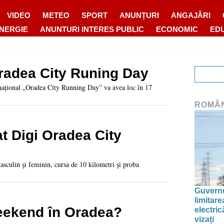
VIDEO
METEO
SPORT
ANUNȚURI
ANGAJĂRI
ENERGIE
ANUNTURI INTERES PUBLIC
ECONOMIC
ED
radea City Runing Day
rnațional „Oradea City Running Day” va avea loc în 17
ROMÂ
t Digi Oradea City
sculin şi feminin, cursa de 10 kilometri şi proba
Guvernu
limitar
ekend în Oradea?
electric
vizați