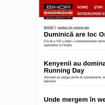
HOME
ŞTIRI
ÎNTRERUPERI 
BIHON
oradea city running day
Duminică are loc O
Cea de-a VII-a ediție a semimaratonului inte
septembrie la Oradea.
Kenyenii au domina
Running Day
Africanii au câştigat proba de semimaraton, ma
ştafetelor.
Unde mergem în we