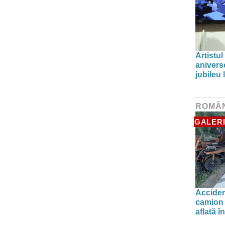
Artistul
aniverse
jubileu
ROMÂ
GALERI
Acciden
camion 
aflată î