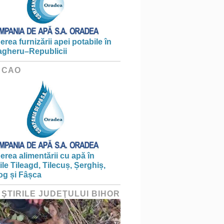
erea furnizării apei potabile în
gheru–Republicii
 CAO
erea alimentării cu apă în
țile Tileagd, Tilecuș, Șerghiș,
og și Fâșca
 ŞTIRILE JUDEŢULUI BIHOR