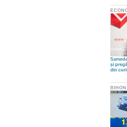
ECON
Sameday
și preg
din curi
BIHON