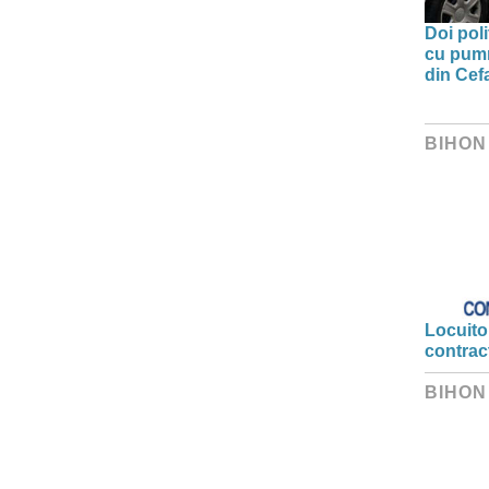
Doi poli
cu pumni
din Cefa
BIHON
Locuitor
contrac
BIHON