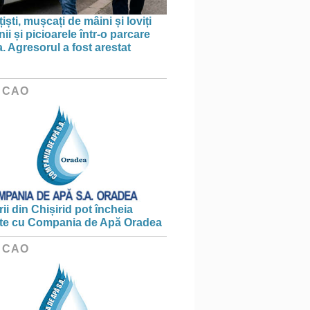
țiști, mușcați de mâini și loviți
i și picioarele într-o parcare
. Agresorul a fost arestat
 CAO
ii din Chișirid pot încheia
te cu Compania de Apă Oradea
 CAO