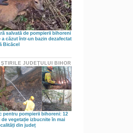
ră salvată de pompierii bihoreni
 a căzut într-un bazin dezafectat
ă Bicăcel
 ŞTIRILE JUDEŢULUI BIHOR
oc pentru pompierii bihoreni: 12
 de vegetație izbucnite în mai
calități din județ