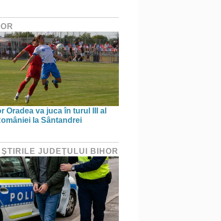
HOR
 Oradea va juca în turul III al
omâniei la Sântandrei
 ŞTIRILE JUDEŢULUI BIHOR