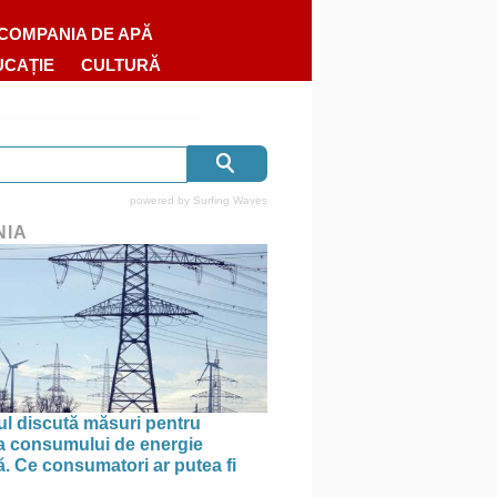
COMPANIA DE APĂ
UCAȚIE
CULTURĂ
powered by
Surfing Waves
NIA
l discută măsuri pentru
ea consumului de energie
ă. Ce consumatori ar putea fi