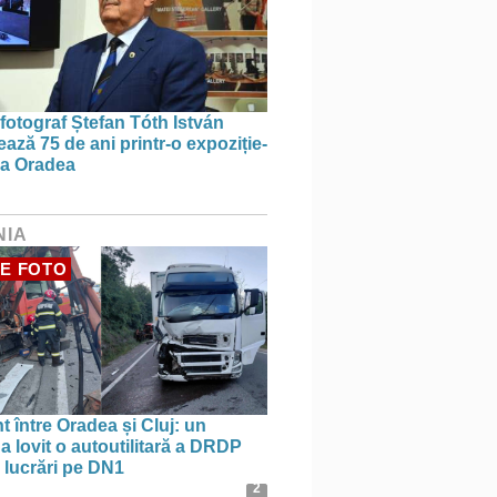
 fotograf Ștefan Tóth István
ază 75 de ani printr-o expoziție-
 la Oradea
NIA
E FOTO
t între Oradea și Cluj: un
a lovit o autoutilitară a DRDP
n lucrări pe DN1
2