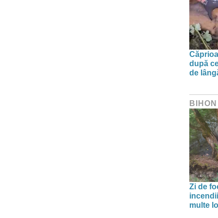
Căprioa
după ce
de lâng
BIHON
Zi de f
incendii
multe lo