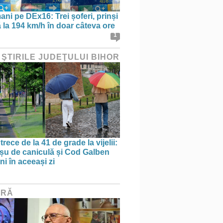
ani pe DEx16: Trei șoferi, prinși
 la 194 km/h în doar câteva ore
1
 ŞTIRILE JUDEŢULUI BIHOR
trece de la 41 de grade la vijelii:
u de caniculă și Cod Galben
ni în aceeași zi
URĂ