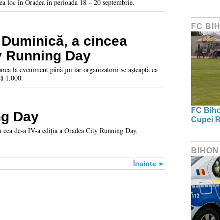
vea loc în Oradea în perioada 18 – 20 septembrie.
FC BI
 Duminică, a cincea
ty Running Day
rea la eveniment până joi iar organizatorii se așteaptă ca
că 1.000.
FC Bihor
ng Day
Cupei R
la cea de-a IV-a ediţia a Oradea City Running Day.
BIHON
Înainte