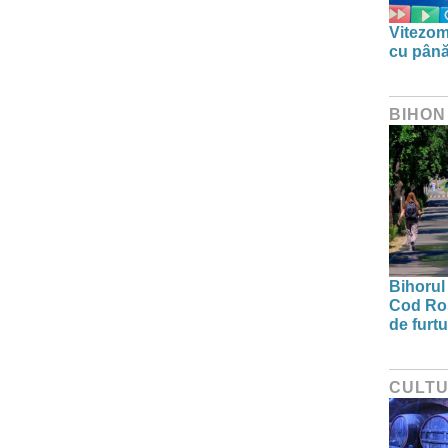
Vitezom
cu până
BIHON
Bihorul 
Cod Roș
de furtu
CULT