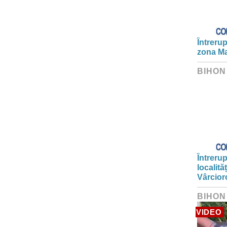
Întrerup
zona Ma
BIHON
Întrerup
localită
Vârcior
BIHON
VIDEO