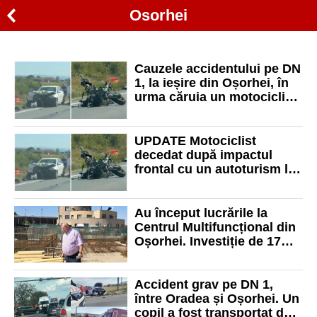
Osorhei
Cauzele accidentului pe DN
1, la ieșire din Oșorhei, în
urma căruia un motociclist
de 59 de ani a decedat
UPDATE Motociclist
decedat după impactul
frontal cu un autoturism la
ieșire din Oșorhei
Au început lucrările la
Centrul Multifuncțional din
Oșorhei. Investiție de 17
milioane de lei din fonduri
europene
Accident grav pe DN 1,
între Oradea și Oșorhei. Un
copil a fost transportat de