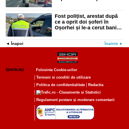
urgență la spital
Fost polițist, arestat după
ce a oprit doi șoferi în
Oșorhei și le-a cerut bani
ca să nu le ia permisul
Înapoi
Înainte
BIHON.RO
Folosinta Cookie-urilor
Termeni si conditii de utilizare
Politica de confidentialitate
Redactia
Regulament postare și moderare comentarii