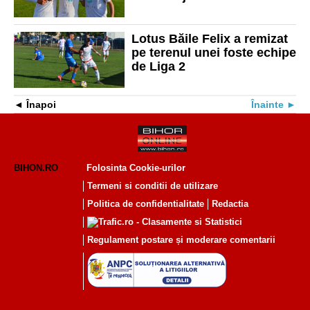
sezon
Lotus Băile Felix a remizat
pe terenul unei foste echipe
de Liga 2
Înapoi
Înainte
BIHON.RO
Folosinta Cookie-urilor
Termeni si conditii de utilizare
Politica de confidentialitate
Redactia
Regulament postare și moderare comentarii