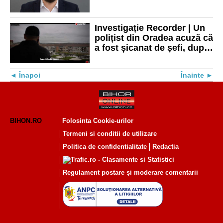
Interne: „Oradea nu e
moșia unui afacerist local!”
Investigație Recorder | Un
polițist din Oradea acuză că
a fost șicanat de șefi, după
ce ar fi deranjat un
afacerist
Înapoi
Înainte
BIHON.RO
Folosinta Cookie-urilor
Termeni si conditii de utilizare
Politica de confidentialitate
Redactia
Regulament postare și moderare comentarii