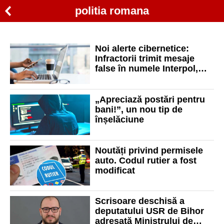
politia romana
Noi alerte cibernetice:
Infractorii trimit mesaje
false în numele Interpol,
Europol, Poliției Române
sau ANAF
„Apreciază postări pentru
bani!”, un nou tip de
înșelăciune
Noutăți privind permisele
auto. Codul rutier a fost
modificat
Scrisoare deschisă a
deputatului USR de Bihor
adresată Ministrului de