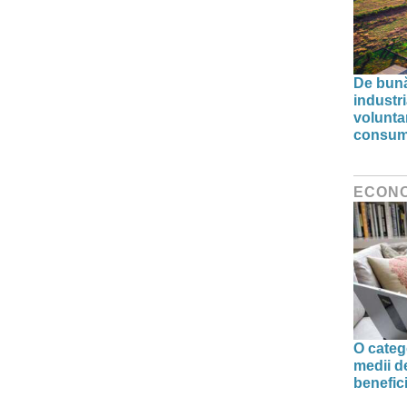
De bunăv
industr
volunta
consumu
ECON
O categ
medii d
benefic