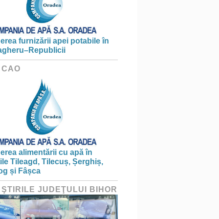
erea furnizării apei potabile în
gheru–Republicii
 CAO
erea alimentării cu apă în
țile Tileagd, Tilecuș, Șerghiș,
og și Fâșca
 ŞTIRILE JUDEŢULUI BIHOR