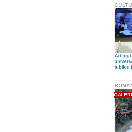
CULT
Artistul
aniverse
jubileu
ROMÂ
GALERI