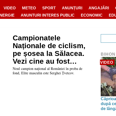
VIDEO
METEO
SPORT
ANUNȚURI
ANGAJĂRI
ENERGIE
ANUNTURI INTERES PUBLIC
ECONOMIC
ED
Campionatele
Naționale de ciclism,
pe șosea la Sălacea.
BIHON
Vezi cine au fost
VIDEO
câștigătorii probelor
Noul campion național al României în proba de
fond, Elite masculin este Serghei Țvetcov.
Căprioa
după ce
de lâng