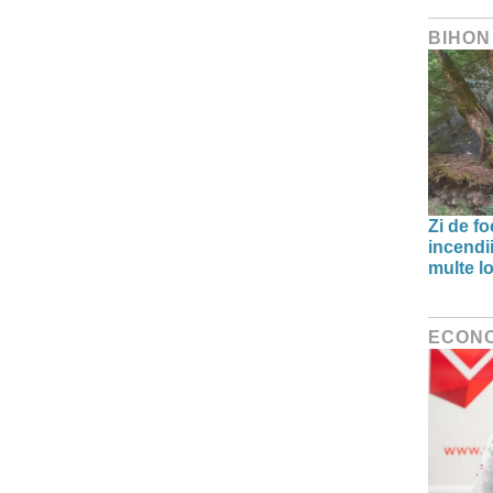
BIHON
Zi de f
incendii
multe lo
ECON