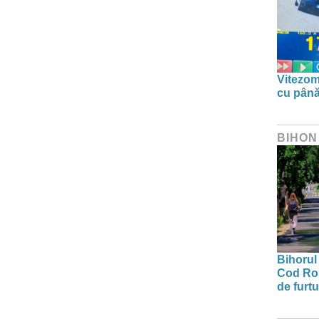
Vitezom
cu până
BIHON
Bihorul 
Cod Roș
de furtu