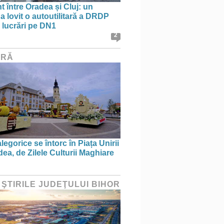
t între Oradea și Cluj: un
a lovit o autoutilitară a DRDP
n lucrări pe DN1
2
URĂ
legorice se întorc în Piața Unirii
ea, de Zilele Culturii Maghiare
 ŞTIRILE JUDEŢULUI BIHOR