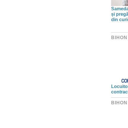
Sameday
și preg
din curi
BIHON
Locuitor
contrac
BIHON