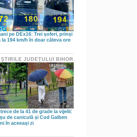
ani pe DEx16: Trei șoferi, prinși
 la 194 km/h în doar câteva ore
 ŞTIRILE JUDEŢULUI BIHOR
trece de la 41 de grade la vijelii:
u de caniculă și Cod Galben
ni în aceeași zi