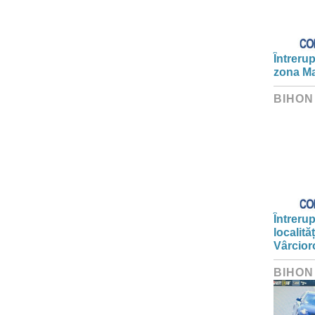
Întrerup
zona Ma
BIHON
Întrerup
localită
Vârcior
BIHON