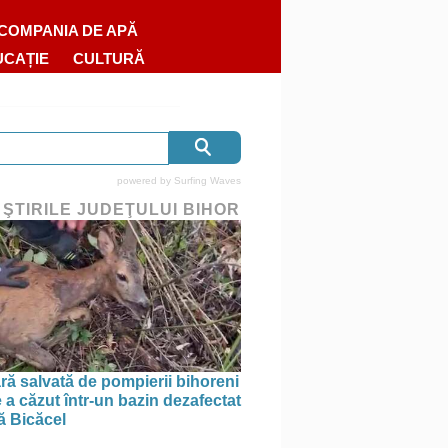
COMPANIA DE APĂ
UCAȚIE
CULTURĂ
powered by
Surfing Waves
 ŞTIRILE JUDEŢULUI BIHOR
ră salvată de pompierii bihoreni
 a căzut într-un bazin dezafectat
ă Bicăcel