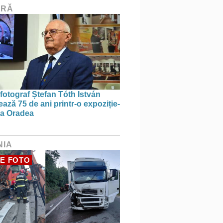
URĂ
 fotograf Ștefan Tóth István
ază 75 de ani printr-o expoziție-
 la Oradea
NIA
E FOTO