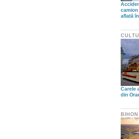
Acciden
camion 
aflată î
CULT
Carele a
din Orad
BIHON