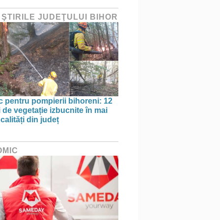
 ŞTIRILE JUDEŢULUI BIHOR
oc pentru pompierii bihoreni: 12
 de vegetație izbucnite în mai
calități din județ
OMIC