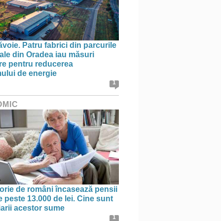
oie. Patru fabrici din parcurile
iale din Oradea iau măsuri
re pentru reducerea
lui de energie
1
OMIC
orie de români încasează pensii
e peste 13.000 de lei. Cine sunt
iarii acestor sume
1