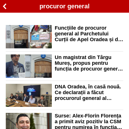
procuror general
Funcțiile de procuror
general al Parchetului
Curții de Apel Oradea și de
prim-procuror la 3 parchete
locale, scoase la concurs
Un magistrat din Târgu
Mureș, propus pentru
funcția de procuror general
adjunct la Parchetul Curții
de Apel Oradea
DNA Oradea, în casă nouă.
Ce declarații a făcut
procurorul general al
României
Surse: Alex-Florin Florenţa
a primit aviz pozitiv la CSM
pentru numirea în funcţia