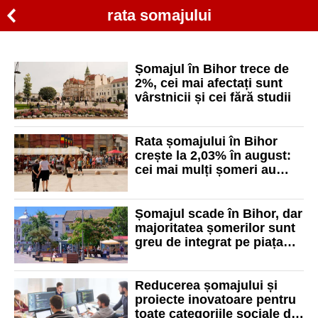
rata somajului
Șomajul în Bihor trece de
2%, cei mai afectați sunt
vârstnicii și cei fără studii
Rata șomajului în Bihor
crește la 2,03% în august:
cei mai mulți șomeri au
peste 40 de ani
Șomajul scade în Bihor, dar
majoritatea șomerilor sunt
greu de integrat pe piața
muncii
Reducerea șomajului și
proiecte inovatoare pentru
toate categoriile sociale din