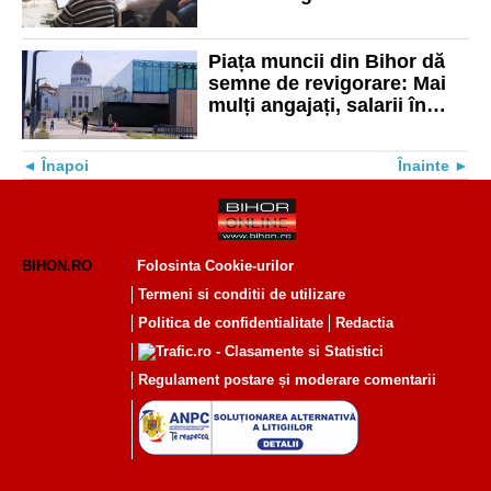
Bihor
Piața muncii din Bihor dă
semne de revigorare: Mai
mulți angajați, salarii în
creștere și șomaj în
scădere
Înapoi
Înainte
BIHON.RO
Folosinta Cookie-urilor
Termeni si conditii de utilizare
Politica de confidentialitate
Redactia
Regulament postare și moderare comentarii