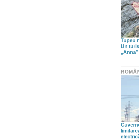
Tupeu r
Un turi
„Anna” ș
ROMÂ
Guvernu
limitar
electric