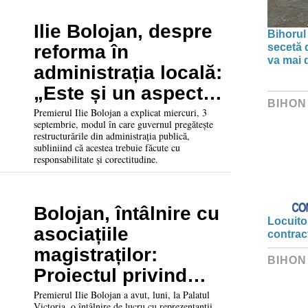
Ilie Bolojan, despre
Bihorul
secetă d
reforma în
va mai 
administrația locală:
„Este și un aspect
BIHON
de echitate, de
Premierul Ilie Bolojan a explicat miercuri, 3
septembrie, modul în care guvernul pregătește
moralitate”
restructurările din administrația publică,
subliniind că acestea trebuie făcute cu
responsabilitate și corectitudine.
Bolojan, întâlnire cu
Locuitor
asociațiile
contrac
magistraților:
BIHON
Proiectul privind
reforma pensiilor în
Premierul Ilie Bolojan a avut, luni, la Palatul
Victoria, o întâlnire de lucru cu reprezentanții