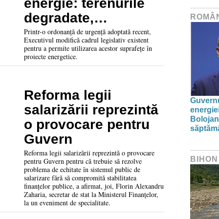
energie: terenurile
degradate,
ROMÂ
valorificate prin
Printr-o ordonanță de urgență adoptată recent,
Executivul modifică cadrul legislativ existent
investiții verzi
pentru a permite utilizarea acestor suprafețe în
proiecte energetice.
Reforma legii
Guvernu
salarizării reprezintă
energie
Bolojan
o provocare pentru
săptăm
Guvern
Reforma legii salarizării reprezintă o provocare
BIHON
pentru Guvern pentru că trebuie să rezolve
problema de echitate în sistemul public de
salarizare fără să compromită stabilitatea
finanțelor publice, a afirmat, joi, Florin Alexandru
Zaharia, secretar de stat la Ministerul Finanțelor,
la un eveniment de specialitate.