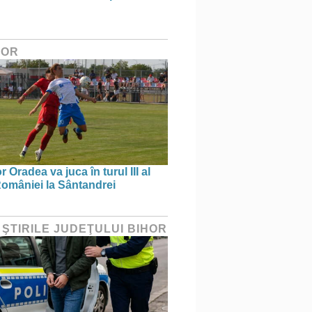
HOR
 Oradea va juca în turul III al
omâniei la Sântandrei
 ŞTIRILE JUDEŢULUI BIHOR