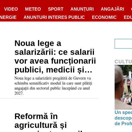
VIDEO
METEO
SPORT
ANUNȚURI
ANGAJĂRI
ENERGIE
ANUNTURI INTERES PUBLIC
ECONOMIC
ED
Noua lege a
salarizării: ce salarii
vor avea funcționarii
CULT
publici, medicii și
profesorii din 2027
Noua lege a salarizării pregătită de Guvern va
schimba semnificativ modul în care sunt plătiți
angajații din sectorul public începând cu anul
2027.
Un spec
Reformă în
descoper
agricultură și
de Prof