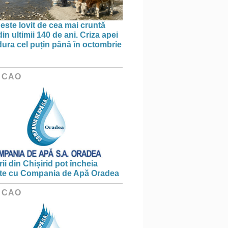
 este lovit de cea mai cruntă
in ultimii 140 de ani. Criza apei
dura cel puțin până în octombrie
 CAO
ii din Chișirid pot încheia
te cu Compania de Apă Oradea
 CAO