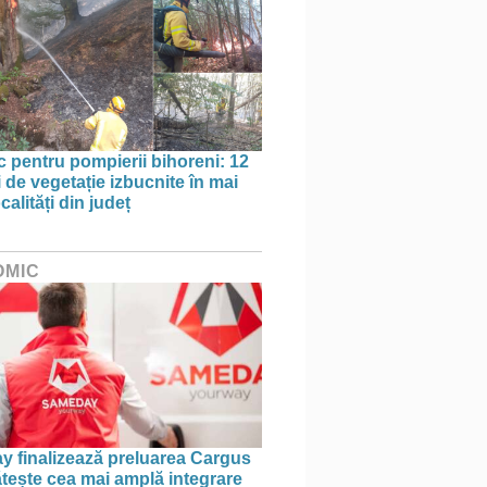
oc pentru pompierii bihoreni: 12
 de vegetație izbucnite în mai
calități din județ
OMIC
 finalizează preluarea Cargus
ătește cea mai amplă integrare