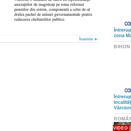
domeniu - în linia
asociațiilor de magistrați pe tema reformei
pensiilor din sistem, componentă a celui de-al
normelor europene
doilea pachet de măsuri guvernamentale pentru
reducerea cheltuielilor publice.
Întrerup
zona Ma
Înainte
BIHON
Întrerup
localită
Vârcior
ROMÂ
VIDEO