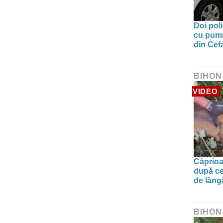
Doi poli
cu pumni
din Cefa
BIHON
VIDEO
Căprioa
după ce
de lâng
BIHON