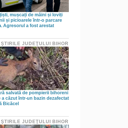
țiști, mușcați de mâini și loviți
i și picioarele într-o parcare
. Agresorul a fost arestat
 ŞTIRILE JUDEŢULUI BIHOR
ră salvată de pompierii bihoreni
 a căzut într-un bazin dezafectat
ă Bicăcel
 ŞTIRILE JUDEŢULUI BIHOR