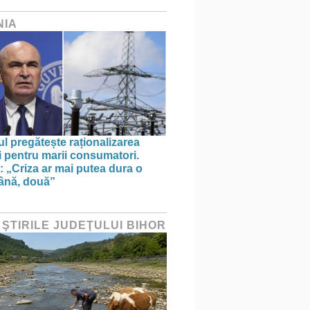
NIA
l pregătește raționalizarea
i pentru marii consumatori.
: „Criza ar mai putea dura o
ână, două”
 ŞTIRILE JUDEŢULUI BIHOR