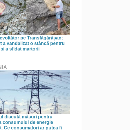
evoltător pe Transfăgărășan:
st a vandalizat o stâncă pentru
i a sfidat martorii
NIA
l discută măsuri pentru
ea consumului de energie
ă. Ce consumatori ar putea fi