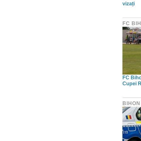
vizați
FC BI
FC Bihor
Cupei R
BIHON