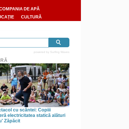
COMPANIA DE APĂ
UCAȚIE
CULTURĂ
powered by
Surfing Waves
URĂ
tacol cu scântei: Copiii
ă electricitatea statică alături
u' Zăpăcit