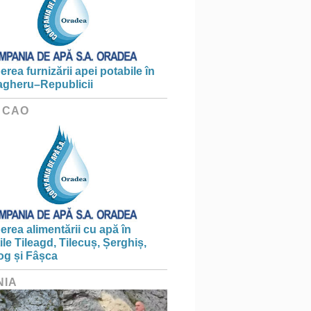
erea furnizării apei potabile în
gheru–Republicii
 CAO
erea alimentării cu apă în
țile Tileagd, Tilecuș, Șerghiș,
og și Fâșca
NIA