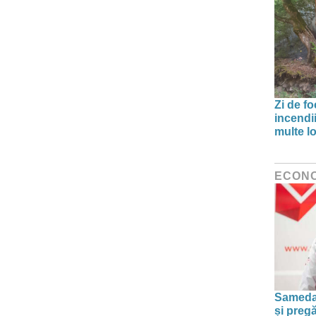
Zi de f
incendii
multe lo
ECON
Sameday
și preg