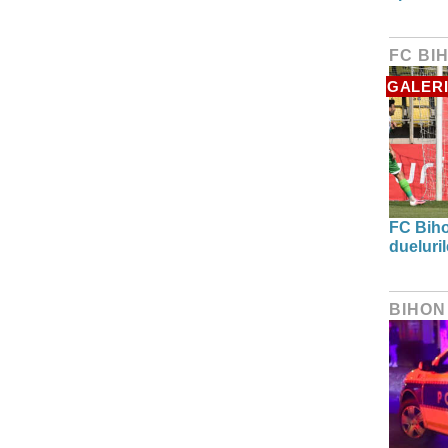
FC BI
GALERI
FC Biho
dueluri
BIHON