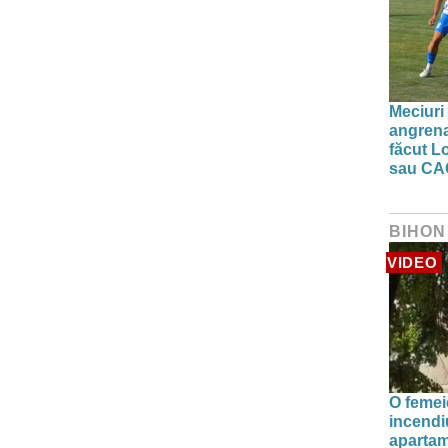
Meciuri 
angrena
făcut L
sau CA
BIHON
VIDEO
O femei
incendiu
apartam