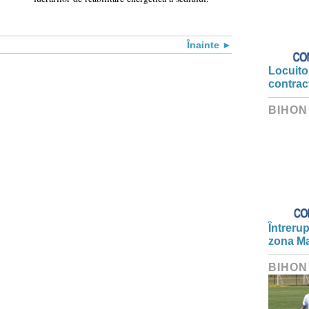
Înainte
Locuitor
contrac
BIHON
Întrerup
zona Ma
BIHON