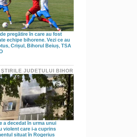
de pregătire în care au fost
te echipe bihorene. Vezi ce au
otus, Crișul, Bihorul Beiuș, TSA
O
 ŞTIRILE JUDEŢULUI BIHOR
e a decedat în urma unui
 violent care i-a cuprins
entul situat în Rogerius