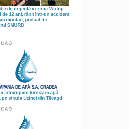
nție de urgență în zona Vârtop.
 de 12 ani, rănit într-un accident
ism montan, preluat de
terul SMURD
 CAO
e întrerupere furnizare apă
ă pe strada Uzinei din Tileagd
 CAO