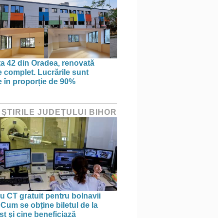
ța 42 din Oradea, renovată
 complet. Lucrările sunt
te în proporție de 90%
 ŞTIRILE JUDEŢULUI BIHOR
 CT gratuit pentru bolnavii
 Cum se obține biletul de la
st și cine beneficiază