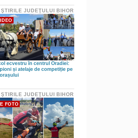
 ŞTIRILE JUDEŢULUI BIHOR
IDEO
ol ecvestru în centrul Oradiei:
ioni și atelaje de competiție pe
 orașului
 ŞTIRILE JUDEŢULUI BIHOR
E FOTO