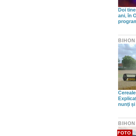
Doi tine
ani, în
program 
BIHON
Cereale
Explica
nunți și
BIHON
FOTO