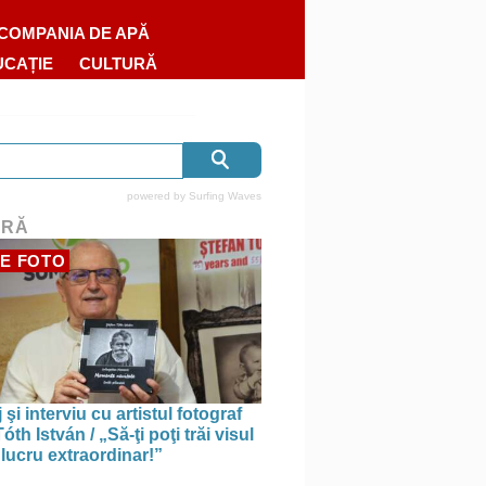
COMPANIA DE APĂ
UCAȚIE
CULTURĂ
powered by
Surfing Waves
URĂ
E FOTO
 şi interviu cu artistul fotograf
óth István / „Să-ţi poţi trăi visul
 lucru extraordinar!”