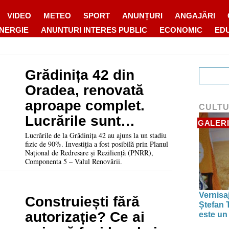
VIDEO
METEO
SPORT
ANUNȚURI
ANGAJĂRI
ENERGIE
ANUNTURI INTERES PUBLIC
ECONOMIC
ED
Grădinița 42 din
Oradea, renovată
aproape complet.
CULT
Lucrările sunt
GALERI
realizate în proporție
Lucrările de la Grădinița 42 au ajuns la un stadiu
fizic de 90%. Investiția a fost posibilă prin Planul
de 90%
Național de Redresare și Reziliență (PNRR),
Componenta 5 – Valul Renovării.
Vernisaj
Construiești fără
Ștefan T
autorizație? Ce ai
este un