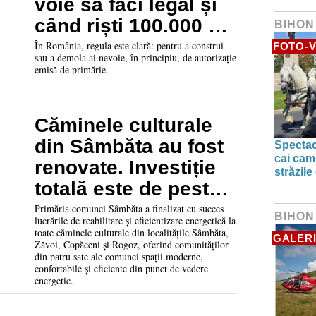
voie să faci legal și
când riști 100.000 de
BIHON
lei amendă
În România, regula este clară: pentru a construi
FOTO-V
sau a demola ai nevoie, în principiu, de autorizație
emisă de primărie.
Căminele culturale
din Sâmbăta au fost
Spectac
cai camp
renovate. Investiție
străzile
totală este de peste
2,6 milioane lei
Primăria comunei Sâmbăta a finalizat cu succes
BIHON
lucrările de reabilitare și eficientizare energetică la
toate căminele culturale din localitățile Sâmbăta,
GALERI
Zăvoi, Copăceni și Rogoz, oferind comunităților
din patru sate ale comunei spații moderne,
confortabile și eficiente din punct de vedere
energetic.