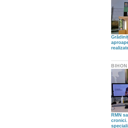
Grădini
aproape
realiza
BIHON
RMN sau
cronici.
speciali