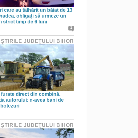
ri care au tâlhărit un băiat de 13
 Oradea, obligați să urmeze un
strict timp de 6 luni
1
 ŞTIRILE JUDEŢULUI BIHOR
 furate direct din combină.
ția autorului: n-avea bani de
 botezuri
 ŞTIRILE JUDEŢULUI BIHOR