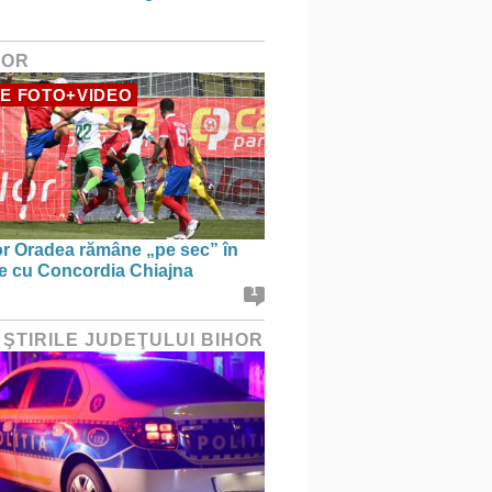
HOR
E FOTO+VIDEO
r Oradea rămâne „pe sec” în
le cu Concordia Chiajna
1
 ŞTIRILE JUDEŢULUI BIHOR