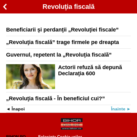
Revoluţia fiscală
Beneficiarii şi perdanţii „Revoluţiei fiscale”
„Revoluţia fiscală” trage firmele pe dreapta
Guvernul, repetent la „Revoluţia fiscală”
Actorii refuză să depună
Declaraţia 600
„Revoluţia fiscală - În beneficiul cui?”
Înapoi
Înainte
BIHON.RO
Folosinta Cookie-urilor