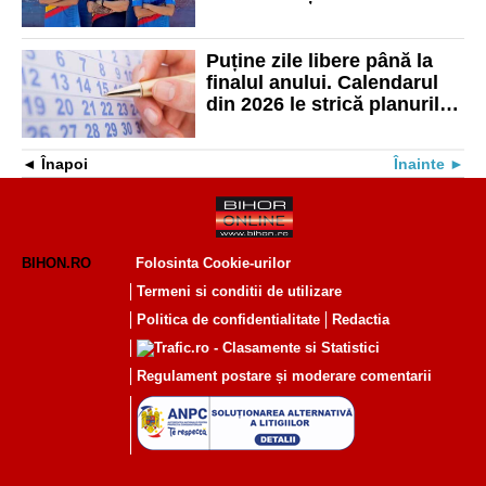
lotul național doi jucători și
antrenorul secund
Puține zile libere până la
finalul anului. Calendarul
din 2026 le strică planurile
angajaților
Înapoi
Înainte
BIHON.RO
Folosinta Cookie-urilor
Termeni si conditii de utilizare
Politica de confidentialitate
Redactia
Regulament postare și moderare comentarii