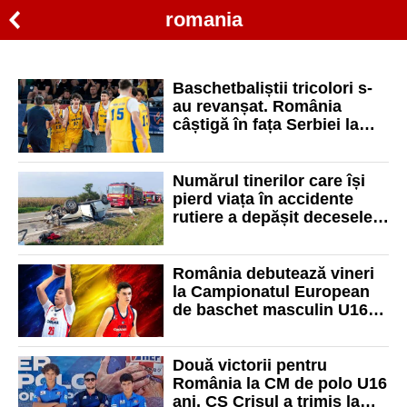
romania
Baschetbaliștii tricolori s-
au revanșat. România
câștigă în fața Serbiei la
Campionatul European de
baschet masculin U16 ani!
Numărul tinerilor care își
pierd viața în accidente
rutiere a depășit decesele
provocate de tuberculoză și
consumul de droguri
România debutează vineri
la Campionatul European
de baschet masculin U16
ani. Doi orădeni fac parte
din lotul tricolor
Două victorii pentru
România la CM de polo U16
ani. CS Crișul a trimis la