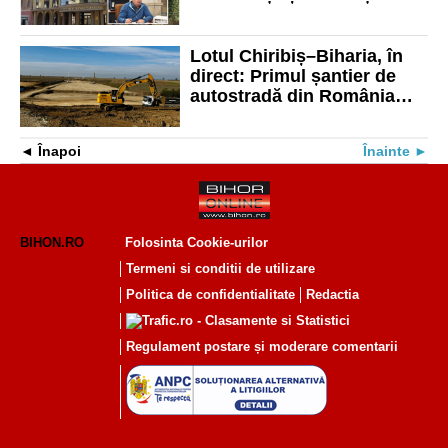
2025
Lotul Chiribiș–Biharia, în
direct: Primul șantier de
autostradă din România
monitorizat live
Înapoi
Înainte
BIHON.RO
Folosinta Cookie-urilor
Termeni si conditii de utilizare
Politica de confidentialitate
Redactia
Regulament postare și moderare comentarii