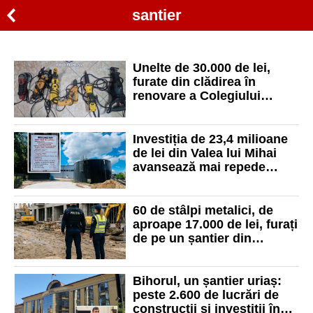
santier
Unelte de 30.000 de lei,
furate din clădirea în
renovare a Colegiului
„Emanuil Gojdu” din
Oradea. Autorul a fost
arestat
Investiția de 23,4 milioane
de lei din Valea lui Mihai
avansează mai repede
decât termenul stabilit
60 de stâlpi metalici, de
aproape 17.000 de lei, furați
de pe un șantier din
Chistag. Trei suspecți au
fost reținuți
Bihorul, un șantier uriaș:
peste 2.600 de lucrări de
construcții și investiții în