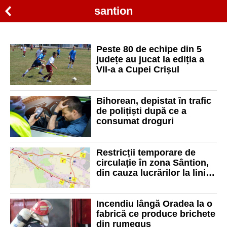
santion
Peste 80 de echipe din 5
județe au jucat la ediția a
VII-a a Cupei Crișul
Bihorean, depistat în trafic
de polițiști după ce a
consumat droguri
Restricții temporare de
circulație în zona Sântion,
din cauza lucrărilor la linia
de cale ferată. Când va fi
reluat traficul
Incendiu lângă Oradea la o
fabrică ce produce brichete
din rumeguș