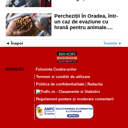
Percheziții în Oradea, într-
un caz de evaziune cu
hrană pentru animale.
Prejudiciul depășește 4,5
milioane de lei
Înapoi
Înainte
BIHON.RO
Folosinta Cookie-urilor
Termeni si conditii de utilizare
Politica de confidentialitate
Redactia
Regulament postare și moderare comentarii