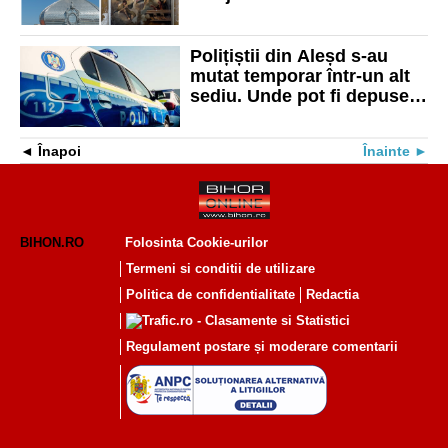
peste 90%. Palatul și-a
recăpătat strălucirea
Polițiștii din Aleșd s-au
mutat temporar într-un alt
sediu. Unde pot fi depuse
acum sesizările și
reclamațiile cetățenilor
Înapoi
Înainte
BIHON.RO
Folosinta Cookie-urilor
Termeni si conditii de utilizare
Politica de confidentialitate
Redactia
Regulament postare și moderare comentarii