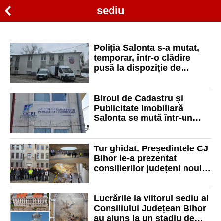
sediu
Poliția Salonta s-a mutat,
temporar, într-o clădire
pusă la dispoziție de
Primărie. Vechiul sediu
devenise impropriu
Biroul de Cadastru și
Publicitate Imobiliară
Salonta se mută într-un
sediu temporar
Tur ghidat. Președintele CJ
Bihor le-a prezentat
consilierilor județeni noul
sediu al instituției
Lucrările la viitorul sediu al
Consiliului Județean Bihor
au ajuns la un stadiu de