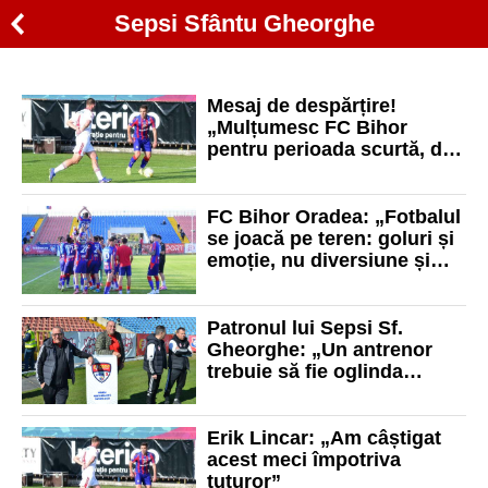
Sepsi Sfântu Gheorghe
Mesaj de despărțire!
„Mulțumesc FC Bihor
pentru perioada scurtă, dar
foarte frumoasă”
FC Bihor Oradea: „Fotbalul
se joacă pe teren: goluri și
emoție, nu diversiune și
titluri”
Patronul lui Sepsi Sf.
Gheorghe: „Un antrenor
trebuie să fie oglinda
echipei la conferințele de
presă, nu să producă circ”
Erik Lincar: „Am câștigat
acest meci împotriva
tuturor”