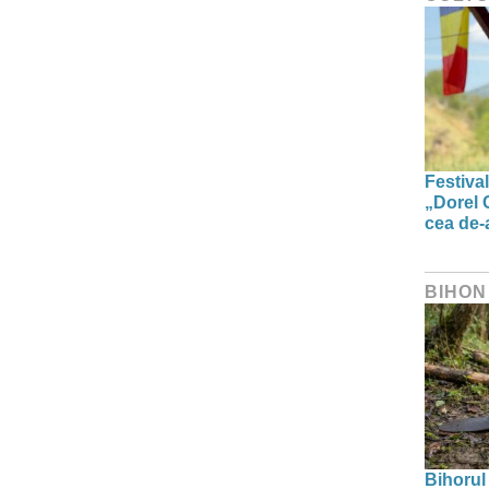
Festiva
„Dorel 
cea de-a
BIHON
Bihorul 