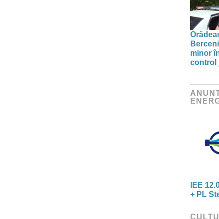
Orădean
Berceni
minor î
control 
ANUNT
ENERG
IEE 12.
+ PL St
CULT