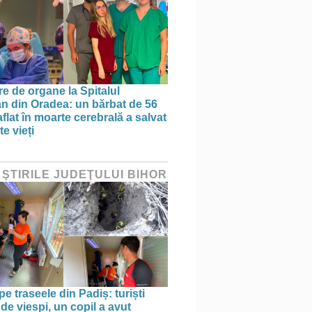
re de organe la Spitalul
n din Oradea: un bărbat de 56
aflat în moarte cerebrală a salvat
e vieți
 ŞTIRILE JUDEŢULUI BIHOR
pe traseele din Padiș: turiști
 de viespi, un copil a avut