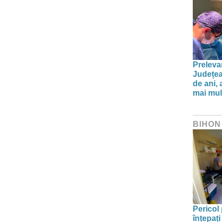
Preleva
Județea
de ani, 
mai mult
BIHON
Pericol 
înțepați