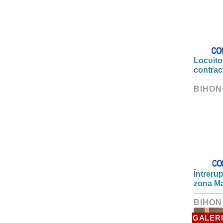
Locuitor
contrac
BIHON
Întrerup
zona Ma
BIHON
GALERI