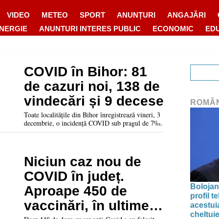
VIDEO
METEO
SPORT
ANUNȚURI
ANGAJĂRI
ENERGIE
ANUNTURI INTERES PUBLIC
ECONOMIC
ED
COVID în Bihor: 81
de cazuri noi, 138 de
vindecări și 9 decese
ROMÂ
Toate localitățile din Bihor înregistrează vineri, 3
decembrie, o incidență COVID sub pragul de 7‰.
Niciun caz nou de
COVID în județ.
Bolojan
Aproape 450 de
profil 
vaccinări, în ultimele
acestuia
cheltuie