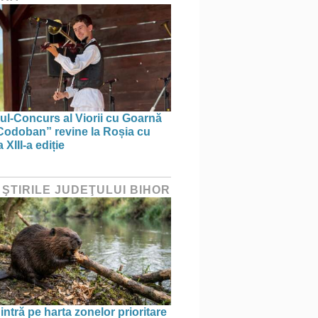
lul-Concurs al Viorii cu Goarnă
Codoban” revine la Roșia cu
 XIII-a ediție
 ŞTIRILE JUDEŢULUI BIHOR
intră pe harta zonelor prioritare