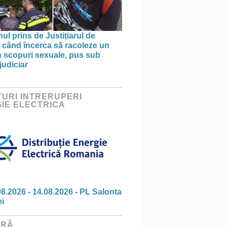
ul prins de Justițiarul de
 când încerca să racoleze un
n scopuri sexuale, pus sub
judiciar
URI INTRERUPERI
IE ELECTRICA
08.2026 - 14.08.2026 - PL Salonta
ei
URĂ