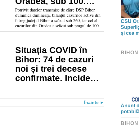
Oradea, sub 100.
Situația actualizată
Potrivit datelor transmise de către DSP Bihor
duminică dimineața, bilanțul cazurilor active din
întreg județul Bihor a scăzut sub 260, iar cel al
CSU Ora
cazurilor din Oradea a scăzut sub pragul de 100.
Superlig
și cea 
Situația COVID în
BIHON
Bihor: 74 de cazuri
noi și trei decese
confirmate. Incidență
în creștere
Înainte
Anunț d
potabil
BIHON