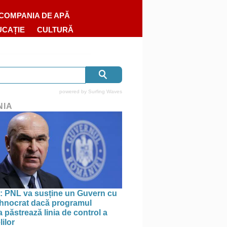
COMPANIA DE APĂ
UCAȚIE
CULTURĂ
powered by
Surfing Waves
NIA
: PNL va susține un Guvern cu
tehnocrat dacă programul
 păstrează linia de control a
lilor