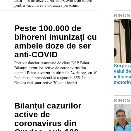
24 de ore
Doar 448 de doze cu ser anti-Covid s-au folosit
pentru vaccinarea a tot atâtea persoane.
BIHON
Peste 100.000 de
bihoreni imunizați cu
ambele doze de ser
anti-COVID
Potrivit datelor transmise de către DSP Bihor,
Surpriz
Bilanțul cazurilor active de coronavirus din
valul de
județul Bihor a scăzut în ultimele 24 de ore, cu 10
ieftine
față de ziua precedentă și a ajuns la 155. În
Oradea mai sunt active 70 de infectări.
motori
BIHON
Bilanțul cazurilor
active de
coronavirus din