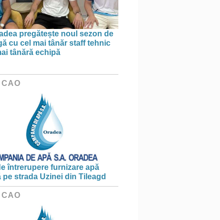
dea pregătește noul sezon de
ă cu cel mai tânăr staff tehnic
mai tânără echipă
 CAO
e întrerupere furnizare apă
ă pe strada Uzinei din Tileagd
 CAO