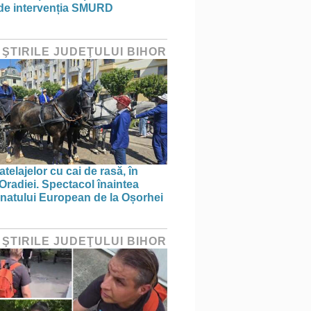
de intervenția SMURD
 ŞTIRILE JUDEŢULUI BIHOR
telajelor cu cai de rasă, în
 Oradiei. Spectacol înaintea
atului European de la Oșorhei
 ŞTIRILE JUDEŢULUI BIHOR