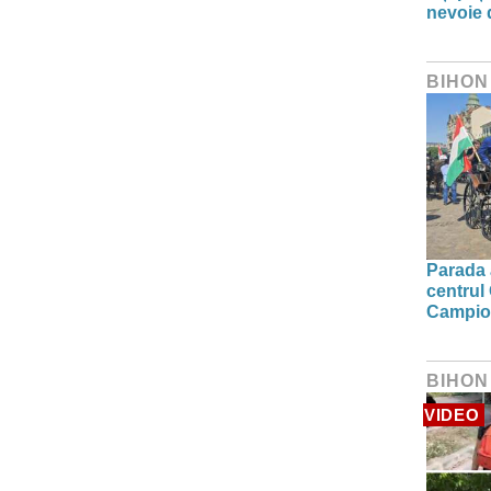
nevoie 
BIHON
Parada a
centrul
Campion
BIHON
VIDEO