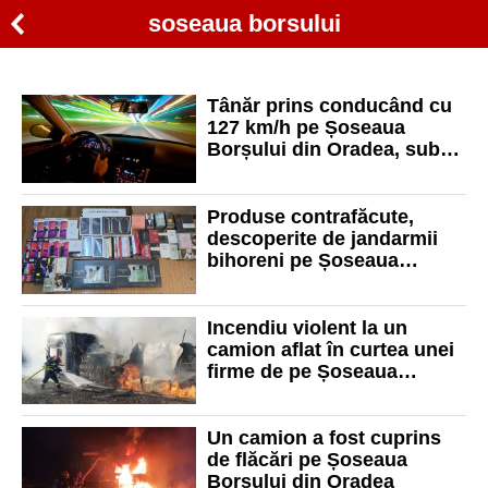
soseaua borsului
Tânăr prins conducând cu
127 km/h pe Șoseaua
Borșului din Oradea, sub
influența substanțelor
psihoactive
Produse contrafăcute,
descoperite de jandarmii
bihoreni pe Șoseaua
Borșului din Oradea
Incendiu violent la un
camion aflat în curtea unei
firme de pe Șoseaua
Borșului
Un camion a fost cuprins
de flăcări pe Șoseaua
Borșului din Oradea