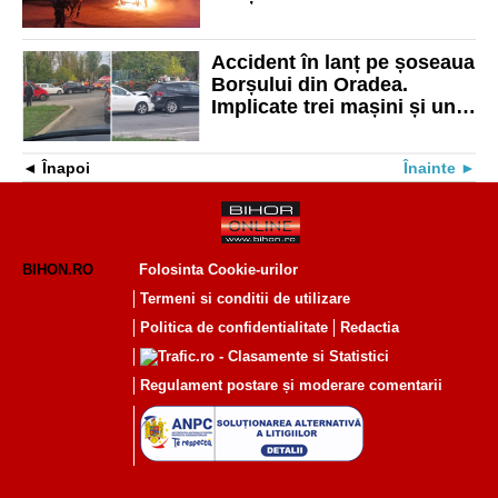
Accident în lanț pe șoseaua
Borșului din Oradea.
Implicate trei mașini și un
microbus
Înapoi
Înainte
BIHON.RO
Folosinta Cookie-urilor
Termeni si conditii de utilizare
Politica de confidentialitate
Redactia
Regulament postare și moderare comentarii